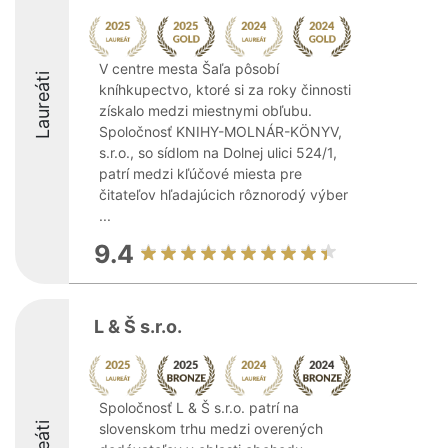
V centre mesta Šaľa pôsobí
Laureáti
kníhkupectvo, ktoré si za roky činnosti
získalo medzi miestnymi obľubu.
Spoločnosť KNIHY-MOLNÁR-KÖNYV,
s.r.o., so sídlom na Dolnej ulici 524/1,
patrí medzi kľúčové miesta pre
čitateľov hľadajúcich rôznorodý výber
...
9.4
L & Š s.r.o.
Spoločnosť L & Š s.r.o. patrí na
slovenskom trhu medzi overených