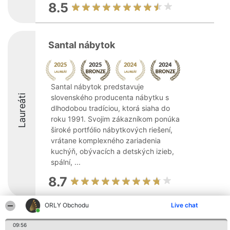
8.5
Santal nábytok
Santal nábytok predstavuje
Laureáti
slovenského producenta nábytku s
dlhodobou tradíciou, ktorá siaha do
roku 1991. Svojim zákazníkom ponúka
široké portfólio nábytkových riešení,
vrátane komplexného zariadenia
kuchýň, obývacích a detských izieb,
spální, ...
8.7
ORLY Obchodu
Live chat
Organizátor hodnotenia
Hodnotenie
Kontakt
Bright Side Solutions sp. z o.
09:56
Laureáti
Kontakt