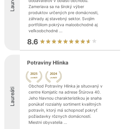
Laureáti
dodávateľov v oblasti obchodu.
Zameriava sa na široký výber
produktov určených pre domácnosti,
záhrady aj stavebný sektor. Svojím
portfóliom pokrýva maloobchodné aj
veľkoobchodné ...
8.6
Potraviny Hlinka
Obchod Potraviny Hlinka je situovaný v
Laureáti
centre Komjatíc na adrese Štúrova 40.
Jeho hlavnou charakteristikou je snaha
ponúkať rozsiahly sortiment kvalitných
potravín, ktorý má schopnosť pokryť
požiadavky rôznych domácností.
Miestni obyvatelia ...