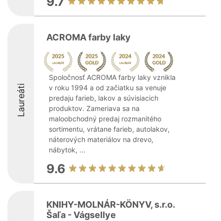
9.7
ACROMA farby laky
Spoločnosť ACROMA farby laky vznikla
Laureáti
v roku 1994 a od začiatku sa venuje
predaju farieb, lakov a súvisiacich
produktov. Zameriava sa na
maloobchodný predaj rozmanitého
sortimentu, vrátane farieb, autolakov,
náterových materiálov na drevo,
nábytok, ...
9.6
KNIHY-MOLNÁR-KÖNYV, s.r.o.
Šaľa - Vágsellye