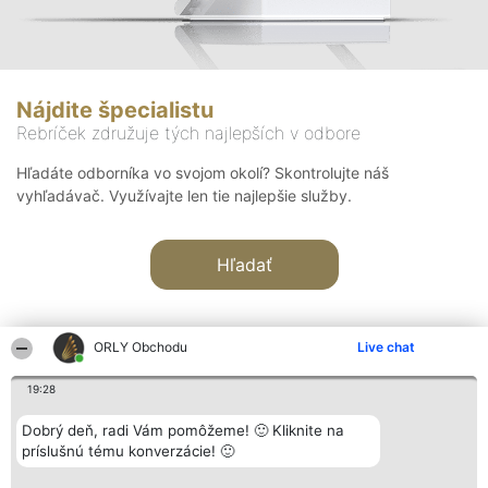
Nájdite špecialistu
Rebríček združuje tých najlepších v odbore
Hľadáte odborníka vo svojom okolí? Skontrolujte náš
vyhľadávač. Využívajte len tie najlepšie služby.
Hľadať
ORLY Obchodu
Live chat
19:28
Organizátor hodnotenia
Hodnotenie
Kontakt
Dobrý deň, radi Vám pomôžeme! 🙂 Kliknite na
Bright Side Solutions sp. z o.
Laureáti
Kontakt
príslušnú tému konverzácie! 🙂
o. sp. k.
Lista
ul. Ruska 22
wszystkich