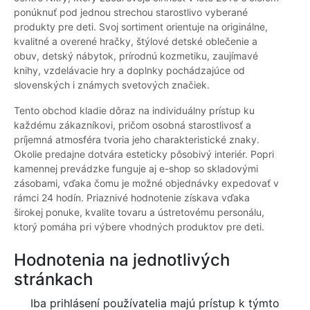
ponúknuť pod jednou strechou starostlivo vyberané
produkty pre deti. Svoj sortiment orientuje na originálne,
kvalitné a overené hračky, štýlové detské oblečenie a
obuv, detský nábytok, prírodnú kozmetiku, zaujímavé
knihy, vzdelávacie hry a doplnky pochádzajúce od
slovenských i známych svetových značiek.
Tento obchod kladie dôraz na individuálny prístup ku
každému zákazníkovi, pričom osobná starostlivosť a
príjemná atmosféra tvoria jeho charakteristické znaky.
Okolie predajne dotvára esteticky pôsobivý interiér. Popri
kamennej prevádzke funguje aj e-shop so skladovými
zásobami, vďaka čomu je možné objednávky expedovať v
rámci 24 hodín. Priaznivé hodnotenie získava vďaka
širokej ponuke, kvalite tovaru a ústretovému personálu,
ktorý pomáha pri výbere vhodných produktov pre deti.
Hodnotenia na jednotlivých
stránkach
Iba prihlásení používatelia majú prístup k týmto