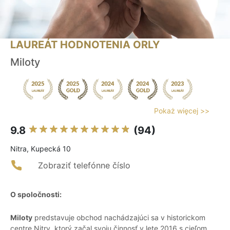
LAUREÁT HODNOTENIA ORLY
Miloty
Pokaż więcej >>
9.8
(94)
Nitra, Kupecká 10
Zobraziť telefónne číslo
O spoločnosti:
Miloty
predstavuje obchod nachádzajúci sa v historickom
centre Nitry, ktorý začal svoju činnosť v lete 2016 s cieľom