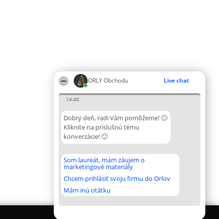
ORLY Obchodu
Live chat
14:40
Dobrý deň, radi Vám pomôžeme! 🙂
Kliknite na príslušnú tému
konverzácie! 🙂
Som laureát, mám záujem o
marketingové materiály
Chcem prihlásiť svoju firmu do Orlov
Mám inú otátku