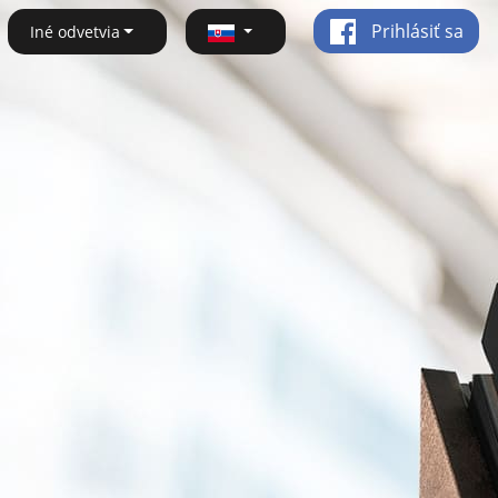
Prihlásiť sa
Iné odvetvia