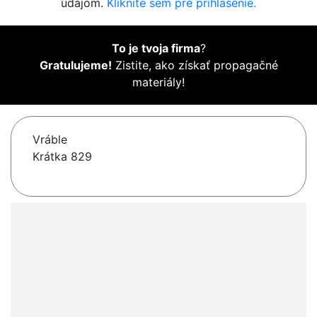
údajom.
Kliknite sem pre prihlásenie.
To je tvoja firma
?
Gratulujeme!
Zistite, ako získať propagačné
materiály!
Vráble
Krátka 829