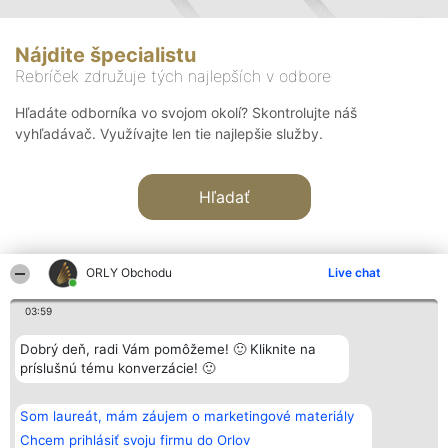
Nájdite špecialistu
Rebríček združuje tých najlepších v odbore
Hľadáte odborníka vo svojom okolí? Skontrolujte náš
vyhľadávač. Využívajte len tie najlepšie služby.
Hľadať
ORLY Obchodu
Live chat
03:59
Organizátor hodnotenia
Hodnotenie
Kontakt
Dobrý deň, radi Vám pomôžeme! 🙂 Kliknite na
Bright Side Solutions sp. z o.
Laureáti
Kontakt
príslušnú tému konverzácie! 🙂
o. sp. k.
Lista
ul. Ruska 22
wszystkich
Wrocław 50-079
Laureatów
Som laureát, mám záujem o marketingové materiály
KRS 0000749100 | Regon
Podmienky
381313360 | NIP 8943132676
Obchodné
Chcem prihlásiť svoju firmu do Orlov