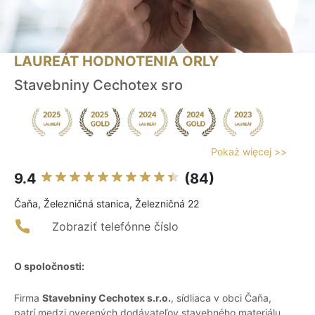
LAUREÁT HODNOTENIA ORLY
Stavebniny Cechotex sro
Pokaż więcej >>
9.4
(84)
Čaňa, Železničná stanica, Železničná 22
Zobraziť telefónne číslo
O spoločnosti:
Firma
Stavebniny Cechotex s.r.o.
, sídliaca v obci Čaňa,
patrí medzi overených dodávateľov stavebného materiálu