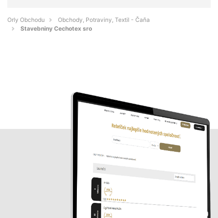
Orly Obchodu
Obchody, Potraviny, Textil - Čaňa
Stavebniny Cechotex sro