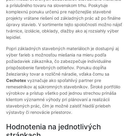
a príslušného tovaru na slovenskom trhu. Poskytuje
komplexnú ponuku určenú pre najrôznejšie stavebné
projekty vrátane riešení od základných prác až po finálne
úpravy stavieb. V sortimente tejto spoločnosti možno nájsť
tvárnice, izolácie, obklady, dlažby ako aj rozsiahly výber
lepidiel.
Popri základných stavebných materiáloch je dostupný aj
výber farieb s možnosťou miešania na mieru podľa
požiadaviek zákazníka, čo zabezpečuje individuálne
prispôsobenie farebných odtieňov. Ponuku dopĺňa
železiarsky tovar a rozličné náradie, vďaka čomu sa
Cechotex
vyznačuje ako spoľahlivý partner pre
remeselníkov aj súkromných stavebníkov. Široké portfólio
výrobkov a prístup všetko pod jednou strechou prináša
klientom významné výhody pri plánovaní a realizácii
stavebných prác, čím je možné zaistiť hladší priebeh
výstavby či renovácie priestorov.
Hodnotenia na jednotlivých
stránkach