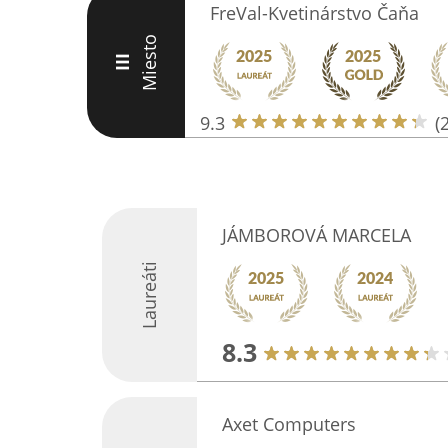
FreVal-Kvetinárstvo Čaňa
Miesto
III
9.3
(
JÁMBOROVÁ MARCELA
Laureáti
8.3
Axet Computers