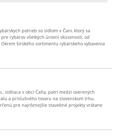
ybárskych potrieb so sídlom v Čani, ktorý sa
r pre rybárov všetkých úrovní skúseností, od
v. Okrem širokého sortimentu rybárskeho vybavenia
., sídliaca v obci Čaňa, patrí medzi overených
álu a príslušného tovaru na slovenskom trhu.
čenú pre najrôznejšie stavebné projekty vrátane