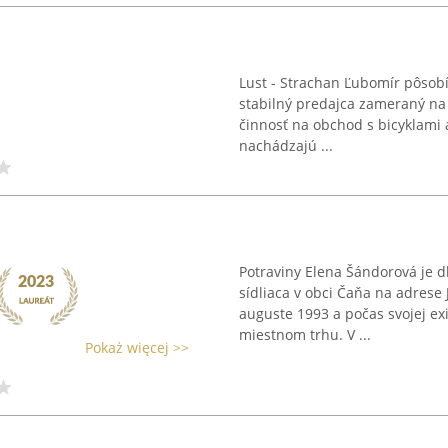
Lust - Strachan Ľubomír pôsobí
stabilný predajca zameraný na c
činnosť na obchod s bicyklami a
nachádzajú ...
Potraviny Elena Šándorová je
sídliaca v obci Čaňa na adrese 
auguste 1993 a počas svojej ex
miestnom trhu. V ...
Pokaż więcej >>