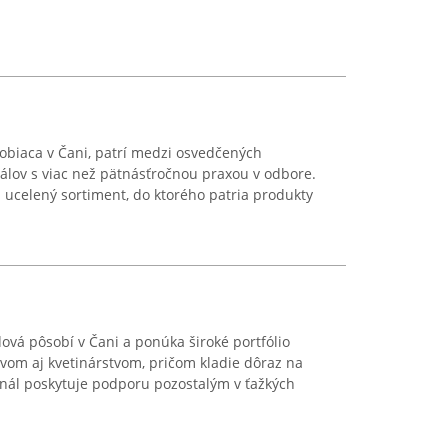
sobiaca v Čani, patrí medzi osvedčených
álov s viac než pätnásťročnou praxou v odbore.
ucelený sortiment, do ktorého patria produkty
ová pôsobí v Čani a ponúka široké portfólio
vom aj kvetinárstvom, pričom kladie dôraz na
sonál poskytuje podporu pozostalým v ťažkých