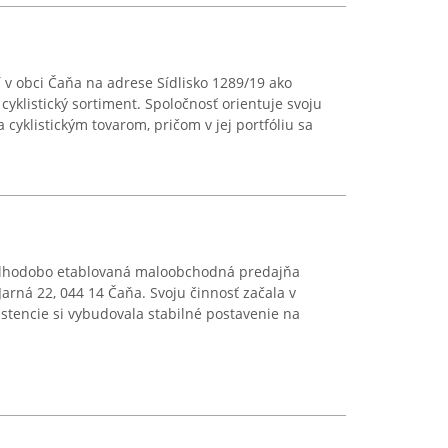
 v obci Čaňa na adrese Sídlisko 1289/19 ako
yklistický sortiment. Spoločnosť orientuje svoju
 cyklistickým tovarom, pričom v jej portfóliu sa
 dlhodobo etablovaná maloobchodná predajňa
Jarná 22, 044 14 Čaňa. Svoju činnosť začala v
istencie si vybudovala stabilné postavenie na