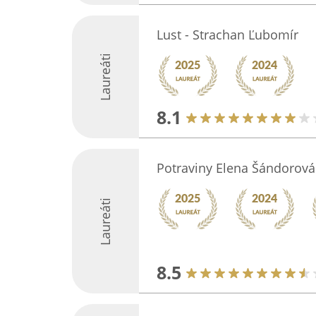
Lust - Strachan Ľubomír
Laureáti
8.1
Potraviny Elena Šándorová
Laureáti
8.5