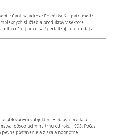
obí v Čani na adrese Erveňská 6 a patrí medzi
omplexných služieb a produktov v sektore
a dlhoročnej praxi sa špecializuje na predaj a
e etablovaným subjektom v oblasti predaja
šenstva, pôsobiacim na trhu od roku 1993. Počas
a pevné postavenie a získala hodnotné