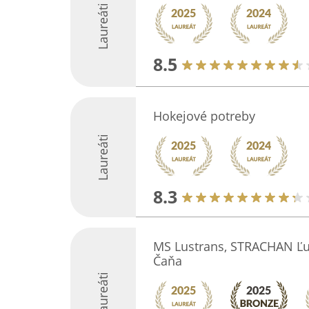
Laureáti
8.5
Hokejové potreby
Laureáti
8.3
MS Lustrans, STRACHAN Ľ
Čaňa
Laureáti