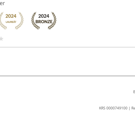
er
B
KRS 0000749100 | R