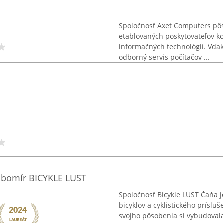
Spoločnosť Axet Computers pôs
etablovaných poskytovateľov k
informačných technológií. Vďak
odborný servis počítačov ...
ubomír BICYKLE LUST
Spoločnosť Bicykle LUST Čaňa j
bicyklov a cyklistického príslu
svojho pôsobenia si vybudoval