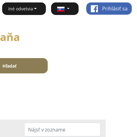
Prihlásiť sa
Iné odvetvia
Čaňa
Hľadať