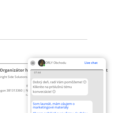
ORLY Obchodu
Live chat
Organizátor hodnotenia
Hodnotenie
Kontakt
07:44
right Side Solutions sp. z o. o. sp. k.
Laureáti
Kontakt
ul. Ruska 22
Lista
Dobrý deň, radi Vám pomôžeme! 🙂
Wrocław 50-079
wszystkich
Kliknite na príslušnú tému
egon 381313360 | NIP 8943132676
Laureatów
konverzácie! 🙂
+48 508 492 400
Podmienky
Obchodné
Som laureát, mám záujem o
podmienky
marketingové materiály
Zásady