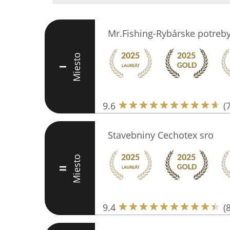
Mr.Fishing-Rybárske potreb
Miesto
I
9.6
(
Stavebniny Cechotex sro
Miesto
II
9.4
(