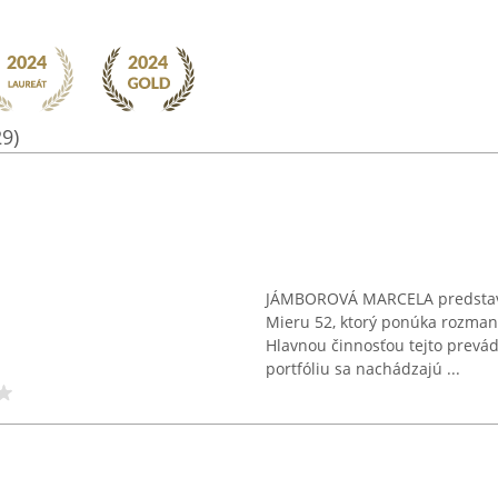
29)
JÁMBOROVÁ MARCELA predstavuj
Mieru 52, ktorý ponúka rozmani
Hlavnou činnosťou tejto prevád
portfóliu sa nachádzajú ...