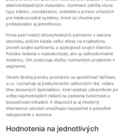
elektroinštalačných materiálov. Sortiment zahŕňa rôzne
typy káblov, rozvádzačov, svietidiel a prvkov určených
pre bleskozvodné systémy, ktoré sú vhodné pre
profesionálov aj jednotlivcov.
Firma patrí medzi dôveryhodných partnerov v sektore
obchodu, pričom kladie veľký dôraz na kvalitatívnu
úroveň svojho sortimentu a spokojnosť svojich klientov.
Ponúka riešenia v maloobchode, ako aj veľkoobchodné
dodávky, čím poskytuje služby rozmanitým projektom v
segmente.
Okrem širokej ponuky produktov sa spoločnosť ValTeam,
s.r.o. vyznačuje aj poskytovaním odborných rád, vďaka
tímu skúsených špecialistov, ktorí asistujú zákazníkom pri
voľbe najvhodnejších riešení na zaistenie funkčnosti a
bezpečnosti inštalácií. K dispozícii je aj moderný
internetový obchod umožňujúci bezpečné a pohodlné
nakupovanie z domova.
Hodnotenia na jednotlivých