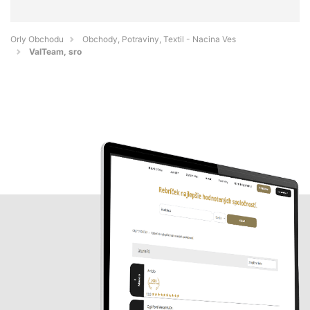
Orly Obchodu
Obchody, Potraviny, Textil - Nacina Ves
ValTeam, sro