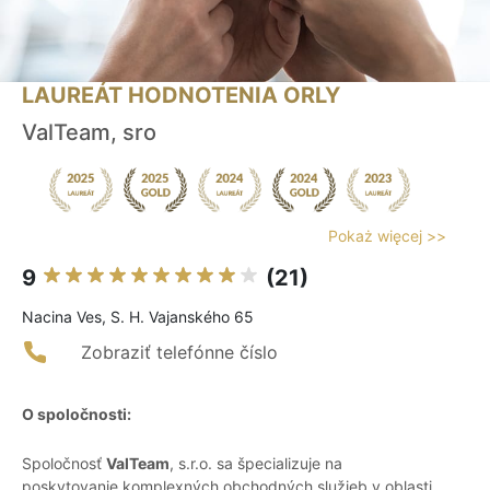
LAUREÁT HODNOTENIA ORLY
ValTeam, sro
Pokaż więcej >>
9
(21)
Nacina Ves, S. H. Vajanského 65
Zobraziť telefónne číslo
O spoločnosti:
Spoločnosť
ValTeam
, s.r.o. sa špecializuje na
poskytovanie komplexných obchodných služieb v oblasti