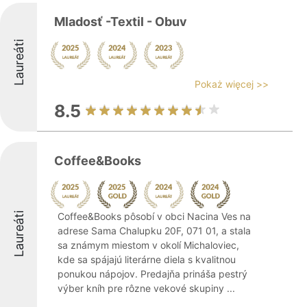
Mladosť -Textil - Obuv
Laureáti
Pokaż więcej >>
8.5
Coffee&Books
Laureáti
Coffee&Books pôsobí v obci Nacina Ves na
adrese Sama Chalupku 20F, 071 01, a stala
sa známym miestom v okolí Michaloviec,
kde sa spájajú literárne diela s kvalitnou
ponukou nápojov. Predajňa prináša pestrý
výber kníh pre rôzne vekové skupiny ...