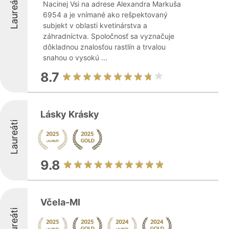
Laureáti
Nacinej Vsi na adrese Alexandra Markuša
6954 a je vnímané ako rešpektovaný
subjekt v oblasti kvetinárstva a
záhradníctva. Spoločnosť sa vyznačuje
dôkladnou znalosťou rastlín a trvalou
snahou o vysokú ...
8.7
Lásky Krásky
Laureáti
9.8
Včela-MI
Laureáti