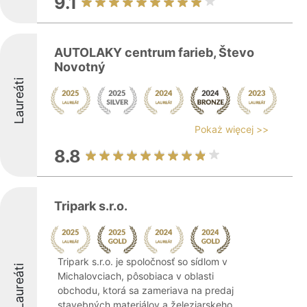
9.1
AUTOLAKY centrum farieb, Števo
Novotný
Laureáti
Pokaż więcej >>
8.8
Tripark s.r.o.
Tripark s.r.o. je spoločnosť so sídlom v
Laureáti
Michalovciach, pôsobiaca v oblasti
obchodu, ktorá sa zameriava na predaj
stavebných materiálov a železiarskeho