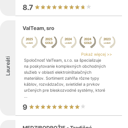
8.7
ValTeam, sro
Pokaż więcej >>
Laureáti
Spoločnosť ValTeam, s.r.o. sa špecializuje
na poskytovanie komplexných obchodných
služieb v oblasti elektroinštalačných
materiálov. Sortiment zahŕňa rôzne typy
káblov, rozvádzačov, svietidiel a prvkov
určených pre bleskozvodné systémy, ktoré
...
9
MEDZIBODROŽIE - Tradičné