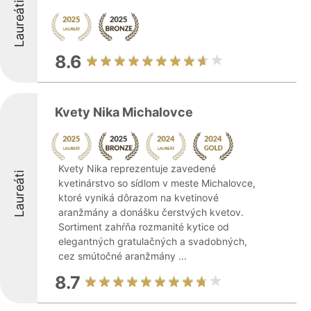
Laureáti
8.6
Kvety Nika Michalovce
Kvety Nika reprezentuje zavedené
Laureáti
kvetinárstvo so sídlom v meste Michalovce,
ktoré vyniká dôrazom na kvetinové
aranžmány a donášku čerstvých kvetov.
Sortiment zahŕňa rozmanité kytice od
elegantných gratulačných a svadobných,
cez smútočné aranžmány ...
8.7