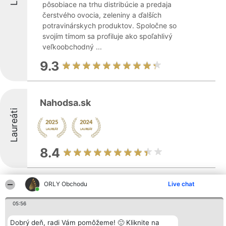
pôsobiace na trhu distribúcie a predaja
čerstvého ovocia, zeleniny a ďalších
potravinárskych produktov. Spoločne so
svojím tímom sa profiluje ako spoľahlivý
veľkoobchodný ...
9.3
Nahodsa.sk
Laureáti
8.4
ORLY Obchodu
Live chat
ERBEN - obchod so zdravou výživou
Laureáti
05:56
Dobrý deň, radi Vám pomôžeme! 🙂 Kliknite na