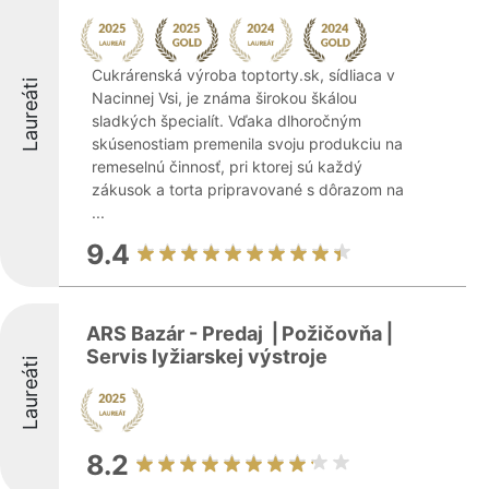
Cukrárenská výroba toptorty.sk, sídliaca v
Laureáti
Nacinnej Vsi, je známa širokou škálou
sladkých špecialít. Vďaka dlhoročným
skúsenostiam premenila svoju produkciu na
remeselnú činnosť, pri ktorej sú každý
zákusok a torta pripravované s dôrazom na
...
9.4
ARS Bazár - Predaj ⎟ Požičovňa⎟
Servis lyžiarskej výstroje
Laureáti
8.2