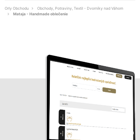
Orly Obchodu
Obchody, Potraviny, Textil - Dvorníky nad Váhom
Mataja - Handmade oblečenie