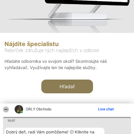
Nájdite špecialistu
Rebríček združuje tých najlepších v odbore
Hľadáte odborníka vo svojom okolí? Skontrolujte náš
vyhľadávač. Využívajte len tie najlepšie služby.
Hľadať
ORLY Obchodu
Live chat
10:07
Organizátor hodnotenia
Hodnotenie
Kontakt
Dobrý deň, radi Vám pomôžeme! 🙂 Kliknite na