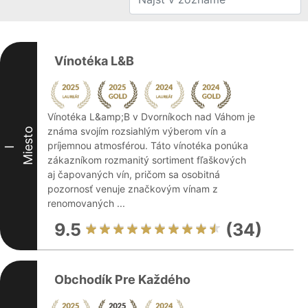
Vínotéka L&B
Vínotéka L&amp;B v Dvorníkoch nad Váhom je
známa svojím rozsiahlým výberom vín a
Miesto
príjemnou atmosférou. Táto vínotéka ponúka
I
zákazníkom rozmanitý sortiment fľaškových
aj čapovaných vín, pričom sa osobitná
pozornosť venuje značkovým vínam z
renomovaných ...
9.5
(34)
Obchodík Pre Každého