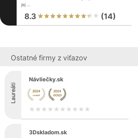
jej ...
8.3
(14)
Ostatné firmy z viťazov
Návliečky.sk
Laureáti
3Dskladom.sk