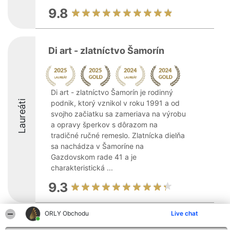
9.8
Di art - zlatníctvo Šamorín
Di art - zlatníctvo Šamorín je rodinný
Laureáti
podnik, ktorý vznikol v roku 1991 a od
svojho začiatku sa zameriava na výrobu
a opravy šperkov s dôrazom na
tradičné ručné remeslo. Zlatnícka dielňa
sa nachádza v Šamoríne na
Gazdovskom rade 41 a je
charakteristická ...
9.3
ORLY Obchodu
Live chat
Organizátor hodnotenia
Hodnotenie
Kontakt