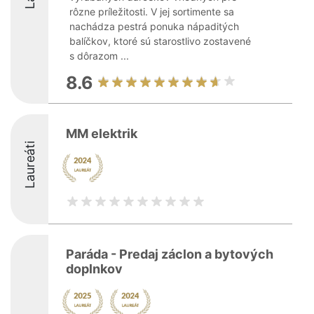
rôzne príležitosti. V jej sortimente sa
nachádza pestrá ponuka nápaditých
balíčkov, ktoré sú starostlivo zostavené
s dôrazom ...
8.6
MM elektrik
Laureáti
Paráda - Predaj záclon a bytových
doplnkov