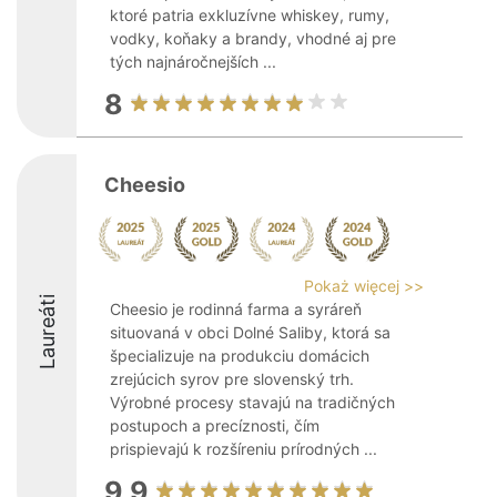
ktoré patria exkluzívne whiskey, rumy,
vodky, koňaky a brandy, vhodné aj pre
tých najnáročnejších ...
8
Cheesio
Pokaż więcej >>
Laureáti
Cheesio je rodinná farma a syráreň
situovaná v obci Dolné Saliby, ktorá sa
špecializuje na produkciu domácich
zrejúcich syrov pre slovenský trh.
Výrobné procesy stavajú na tradičných
postupoch a precíznosti, čím
prispievajú k rozšíreniu prírodných ...
9.9