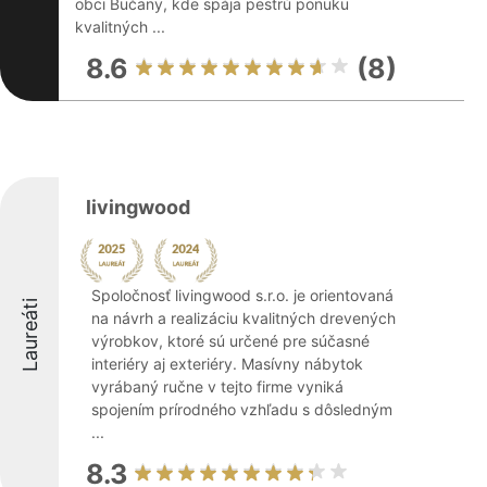
obci Bučany, kde spája pestrú ponuku
kvalitných ...
8.6
(8)
livingwood
Spoločnosť livingwood s.r.o. je orientovaná
Laureáti
na návrh a realizáciu kvalitných drevených
výrobkov, ktoré sú určené pre súčasné
interiéry aj exteriéry. Masívny nábytok
vyrábaný ručne v tejto firme vyniká
spojením prírodného vzhľadu s dôsledným
...
8.3