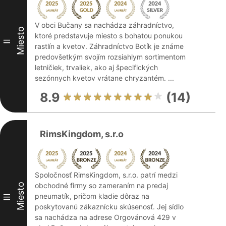
V obci Bučany sa nachádza záhradníctvo,
Miesto
ktoré predstavuje miesto s bohatou ponukou
II
rastlín a kvetov. Záhradníctvo Botík je známe
predovšetkým svojím rozsiahlym sortimentom
letničiek, trvaliek, ako aj špecifických
sezónnych kvetov vrátane chryzantém. ...
8.9
(14)
RimsKingdom, s.r.o
Spoločnosť RimsKingdom, s.r.o. patrí medzi
obchodné firmy so zameraním na predaj
Miesto
pneumatík, pričom kladie dôraz na
III
poskytovanú zákaznícku skúsenosť. Jej sídlo
sa nachádza na adrese Orgovánová 429 v