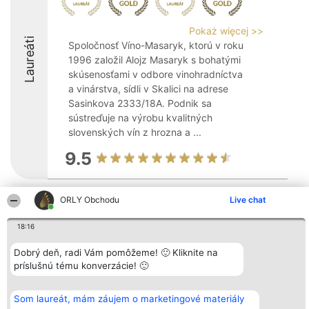
Pokaż więcej >>
Laureáti
Spoločnosť Víno-Masaryk, ktorú v roku
1996 založil Alojz Masaryk s bohatými
skúsenosťami v odbore vinohradníctva
a vinárstva, sídli v Skalici na adrese
Sasinkova 2333/18A. Podnik sa
sústreďuje na výrobu kvalitných
slovenských vín z hrozna a ...
9.5
ORLY Obchodu
Live chat
Organizátor hodnotenia
Hodnotenie
Kontakt
Bright Side Solutions sp. z o.
Laureáti
Kontakt
18:16
o. sp. k.
Lista
ul. Ruska 22
wszystkich
Wrocław 50-079
Laureatów
Dobrý deň, radi Vám pomôžeme! 🙂 Kliknite na
KRS 0000749100 | Regon
Podmienky
príslušnú tému konverzácie! 🙂
381313360 | NIP 8943132676
Obchodné
+48 508 492 400
podmienky
Zásady
Som laureát, mám záujem o marketingové materiály
ochrany