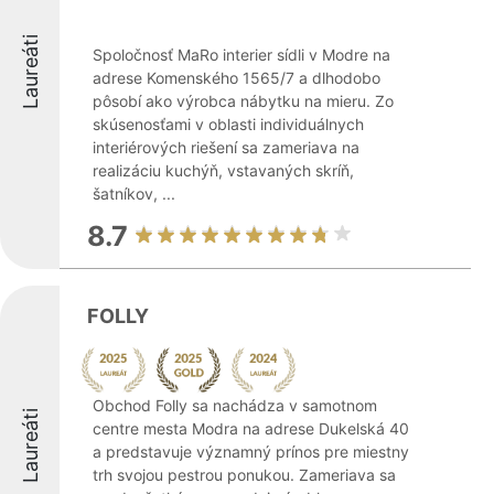
Laureáti
Spoločnosť MaRo interier sídli v Modre na
adrese Komenského 1565/7 a dlhodobo
pôsobí ako výrobca nábytku na mieru. Zo
skúsenosťami v oblasti individuálnych
interiérových riešení sa zameriava na
realizáciu kuchýň, vstavaných skríň,
šatníkov, ...
8.7
FOLLY
Obchod Folly sa nachádza v samotnom
Laureáti
centre mesta Modra na adrese Dukelská 40
a predstavuje významný prínos pre miestny
trh svojou pestrou ponukou. Zameriava sa