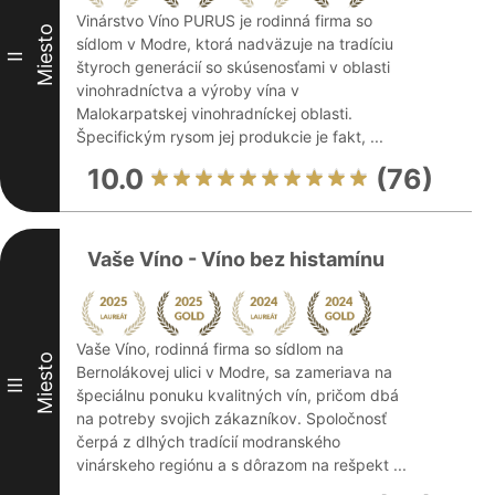
Vinárstvo Víno PURUS je rodinná firma so
Miesto
sídlom v Modre, ktorá nadväzuje na tradíciu
II
štyroch generácií so skúsenosťami v oblasti
vinohradníctva a výroby vína v
Malokarpatskej vinohradníckej oblasti.
Špecifickým rysom jej produkcie je fakt, ...
10.0
(76)
Vaše Víno - Víno bez histamínu
Vaše Víno, rodinná firma so sídlom na
Miesto
Bernolákovej ulici v Modre, sa zameriava na
III
špeciálnu ponuku kvalitných vín, pričom dbá
na potreby svojich zákazníkov. Spoločnosť
čerpá z dlhých tradícií modranského
vinárskeho regiónu a s dôrazom na rešpekt ...