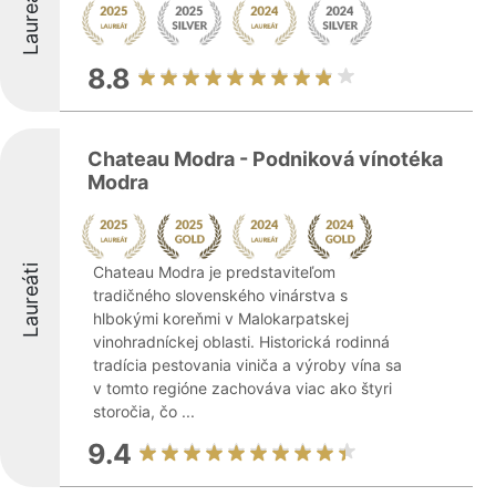
Laureáti
8.8
Chateau Modra - Podniková vínotéka
Modra
Laureáti
Chateau Modra je predstaviteľom
tradičného slovenského vinárstva s
hlbokými koreňmi v Malokarpatskej
vinohradníckej oblasti. Historická rodinná
tradícia pestovania viniča a výroby vína sa
v tomto regióne zachováva viac ako štyri
storočia, čo ...
9.4