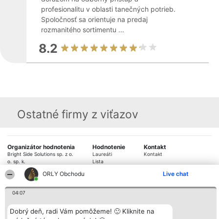
profesionalitu v oblasti tanečných potrieb.
Spoločnosť sa orientuje na predaj
rozmanitého sortimentu ...
8.2
Ostatné firmy z viťazov
Organizátor hodnotenia
Hodnotenie
Kontakt
Bright Side Solutions sp. z o.
Laureáti
Kontakt
o. sp. k.
Lista
ul. Ruska 22
wszystkich
ORLY Obchodu
Live chat
Wrocław 50-079
Laureatów
KRS 0000749100 | Regon
Podmienky
381313360 | NIP 8943132676
Obchodné
04:07
+48 508 492 400
podmienky
Zásady
Dobrý deň, radi Vám pomôžeme! 🙂 Kliknite na
ochrany