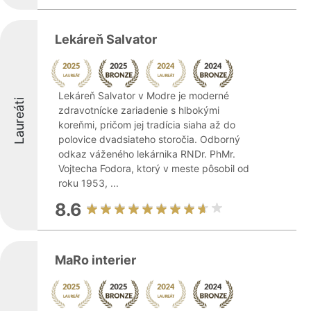
Lekáreň Salvator
Lekáreň Salvator v Modre je moderné
Laureáti
zdravotnícke zariadenie s hlbokými
koreňmi, pričom jej tradícia siaha až do
polovice dvadsiateho storočia. Odborný
odkaz váženého lekárnika RNDr. PhMr.
Vojtecha Fodora, ktorý v meste pôsobil od
roku 1953, ...
8.6
MaRo interier