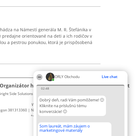
chádza na Námestí generála M. R. Štefánika v
predajne orientované na deti a ich rodičov v
ahlou a pestrou ponukou, ktorá je prispôsobená
ORLY Obchodu
Live chat
Organizátor hodnotenia
Hodnotenie
Kontakt
02:48
right Side Solutions sp. z o. o. sp. k.
Laureáti
Kontakt
ul. Ruska 22
Lista
Dobrý deň, radi Vám pomôžeme! 🙂
Wrocław 50-079
wszystkich
Kliknite na príslušnú tému
egon 381313360 | NIP 8943132676
Laureatów
konverzácie! 🙂
+48 508 492 400
Podmienky
Obchodné
Som laureát, mám záujem o
podmienky
marketingové materiály
Zásady