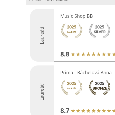
Music Shop BB
Laureáti
8.8
Prima - Ráchelová Anna
Laureáti
8.7