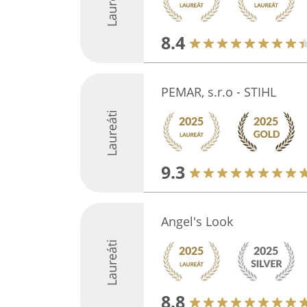
Laureáti
8.4
PEMAR, s.r.o - STIHL
Laureáti
9.3
Angel's Look
Laureáti
8.8