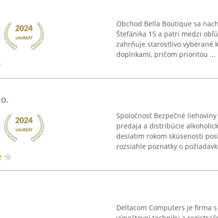
Obchod Bella Boutique sa nach
Štefánika 15 a patrí medzi ob
zahrňuje starostlivo vyberané 
doplnkami, pričom prioritou ...
o.
Spoločnosť Bezpečné liehoviny
predaja a distribúcie alkoholi
desiatim rokom skúseností posil
rozsiahle poznatky o požiadavká
Deltacom Computers je firma s 
výpočtovej techniky a registra