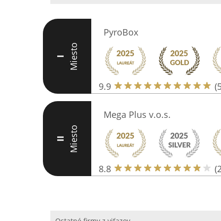
PyroBox
Miesto
I
9.9
(
Mega Plus v.o.s.
Miesto
II
8.8
(
Ostatné firmy z viťazov