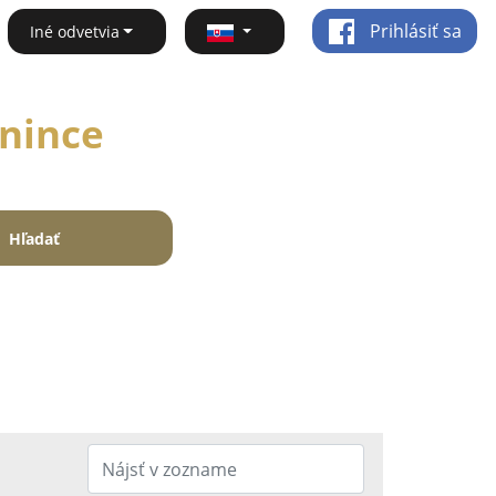
Prihlásiť sa
Iné odvetvia
enince
Hľadať