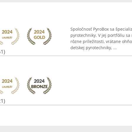
Spoločnosť PyroBox sa špeciali
pyrotechniky. V jej portfóliu 
rôzne príležitosti, vrátane ohň
detskej pyrotechniky, ...
51)
21)