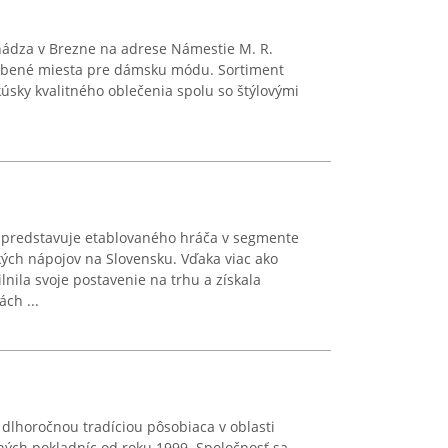
ádza v Brezne na adrese Námestie M. R.
ľúbené miesta pre dámsku módu. Sortiment
kúsky kvalitného oblečenia spolu so štýlovými
 predstavuje etablovaného hráča v segmente
ckých nápojov na Slovensku. Vďaka viac ako
nila svoje postavenie na trhu a získala
ch ...
dlhoročnou tradíciou pôsobiaca v oblasti
čných pokladníc od roku 1999. Spoločnosť sa