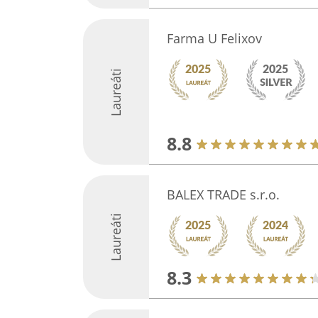
Farma U Felixov
Laureáti
8.8
BALEX TRADE s.r.o.
Laureáti
8.3