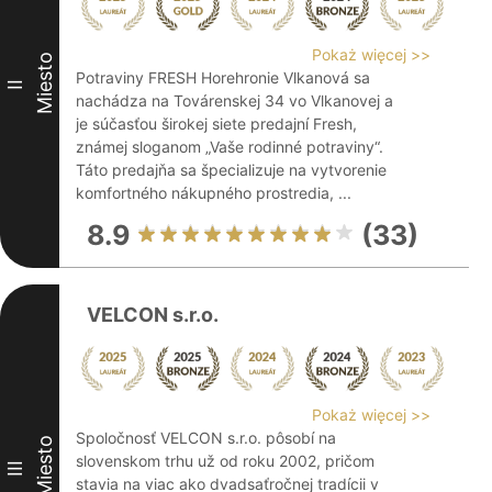
Pokaż więcej >>
Miesto
Potraviny FRESH Horehronie Vlkanová sa
II
nachádza na Továrenskej 34 vo Vlkanovej a
je súčasťou širokej siete predajní Fresh,
známej sloganom „Vaše rodinné potraviny“.
Táto predajňa sa špecializuje na vytvorenie
komfortného nákupného prostredia, ...
8.9
(33)
VELCON s.r.o.
Pokaż więcej >>
Spoločnosť VELCON s.r.o. pôsobí na
Miesto
slovenskom trhu už od roku 2002, pričom
III
stavia na viac ako dvadsaťročnej tradícii v