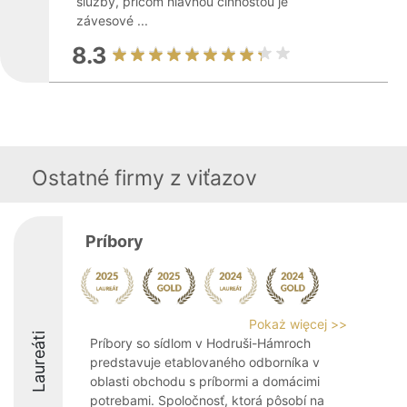
služby, pričom hlavnou činnosťou je
závesové ...
8.3
Ostatné firmy z viťazov
Príbory
Pokaż więcej >>
Laureáti
Príbory so sídlom v Hodruši-Hámroch
predstavuje etablovaného odborníka v
oblasti obchodu s príbormi a domácimi
potrebami. Spoločnosť, ktorá pôsobí na