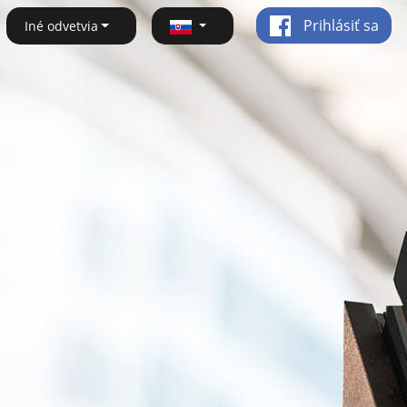
Prihlásiť sa
Iné odvetvia