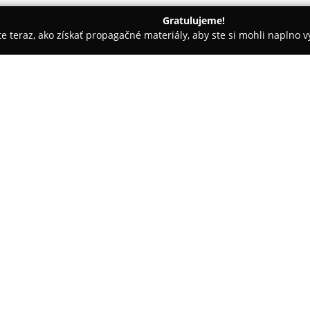
Gratulujeme!
ite teraz, ako získať propagačné materiály, aby ste si mohli naplno 
ruša-Hámre
Príbory
O spoločnosti:
Príbory
so sídlom v Hodruši-H
oblasti obchodu s príbormi a 
trhu viac než jedenásť rokov, 
chrómových príborov, podnosov,
Pokaż więcej >>
bežné domácnosti aj zariadeni
Firma garantuje úplnú sklado
vybavenie objednávok. Okrem f
využívať aj online predaj pros
50 eur ponúkané bezplatné do