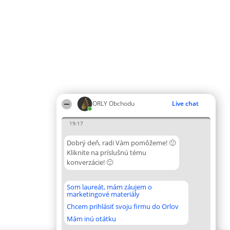
ORLY Obchodu
Live chat
19:17
Dobrý deň, radi Vám pomôžeme! 🙂
Kliknite na príslušnú tému
konverzácie! 🙂
Som laureát, mám záujem o
marketingové materiály
Chcem prihlásiť svoju firmu do Orlov
Mám inú otátku