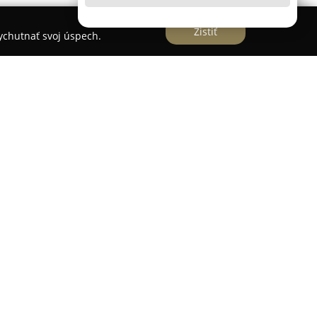
Zistiť
vychutnať svoj úspech.
ámroch predstavuje etablovaného odborníka v
domácimi potrebami. Spoločnosť, ktorá pôsobí na
ponúka bohatý sortiment strieborných a
 svietnikov, váz, hrncov a nožov určených pre
a pôsobiace v gastronómii.
vú dostupnosť tovaru, čo umožňuje promptné
yzickej predajne zákazníci môžu na Slovensku
tredníctvom e-shopu, kde je pre objednávky nad
ručenie.