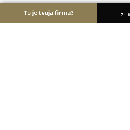
To je tvoja firma?
Zist
Orly Obchodu
Obchody, Potraviny, Textil - Hod
Príbory
9
(46)
Hodruša-Hámre, Dolné Hámre 308
Zobraziť telefónne číslo