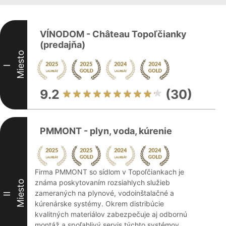
VÍNODOM - Château Topoľčianky
(predajňa)
Miesto
I
9.2
(30)
PMMONT - plyn, voda, kúrenie
Firma PMMONT so sídlom v Topoľčiankach je
známa poskytovaním rozsiahlych služieb
Miesto
zameraných na plynové, vodoinštalačné a
II
kúrenárske systémy. Okrem distribúcie
kvalitných materiálov zabezpečuje aj odbornú
montáž a spoľahlivý servis týchto systémov.