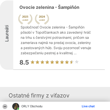
Ovocie zelenina - Šampiňón
Laureáti
Spoločnosť Ovocie zelenina - Šampiňón
pôsobí v Topoľčiankach ako zavedený hráč
na trhu s čerstvými potravinami, pričom sa
zameriava najmä na predaj ovocia, zeleniny
a pestovaných húb. Svoju pozornosť venuje
zabezpečeniu pestrej a kvalitnej ...
8.5
Ostatné firmy z viťazov
ORLY Obchodu
Live chat