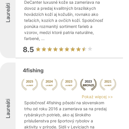
DeCanter luxusné kože sa zameriava na
Laureáti
dovoz a predaj kvalitných brazílskych
hovädzích koží aj kožušín, rovnako ako
teľacích, kozích a ovčích koží. Spoločnosť
ponúka rozmanitý sortiment farieb a
vzorov, medzi ktoré patria naturálne,
farbené, ...
8.5
4fishing
Pokaż więcej >>
Laureáti
Spoločnosť 4fishing pôsobí na slovenskom
trhu od roku 2016 a zameriava sa na predaj
rybárskych potrieb, ako aj širokého
príslušenstva pre športový rybolov a
aktivity v prírode. Sídli v Leviciach na