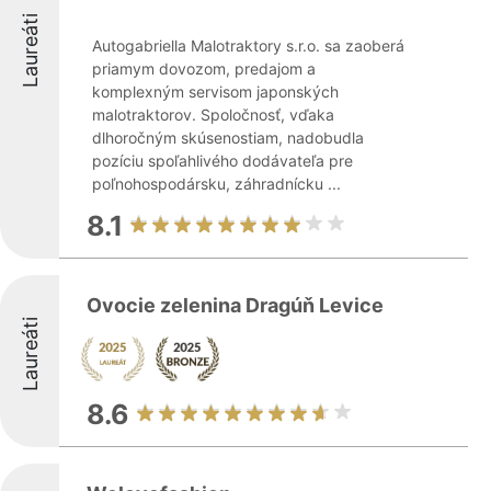
Laureáti
Autogabriella Malotraktory s.r.o. sa zaoberá
priamym dovozom, predajom a
komplexným servisom japonských
malotraktorov. Spoločnosť, vďaka
dlhoročným skúsenostiam, nadobudla
pozíciu spoľahlivého dodávateľa pre
poľnohospodársku, záhradnícku ...
8.1
Ovocie zelenina Dragúň Levice
Laureáti
8.6