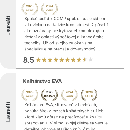
Laureáti
Spoločnosť db-COMP spol. s r.o. so sídlom
v Leviciach na Kalvínskom námestí 2 pôsobí
ako uznávaný poskytovateľ komplexných
riešení v oblasti výpočtovej a kancelárskej
techniky. Už od svojho založenia sa
špecializuje na predaj a dôveryhodný ...
8.5
Knihárstvo EVA
Laureáti
Knihárstvo EVA, situované v Leviciach,
ponúka široký rozsah knihárskych služieb,
ktoré kladú dôraz na precíznosť a kvalitu
spracovania. V rámci svojej dielne sa venuje
detailnej obnove starších kníh, čím im