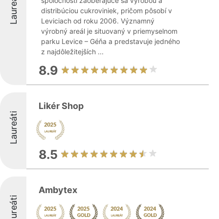
Laureáti
spoločnosti zaoberajúce sa výrobou a
distribúciou cukroviniek, pričom pôsobí v
Leviciach od roku 2006. Významný
výrobný areál je situovaný v priemyselnom
parku Levice – Géňa a predstavuje jedného
z najdôležitejších ...
8.9
Likér Shop
Laureáti
8.5
Ambytex
Laureáti