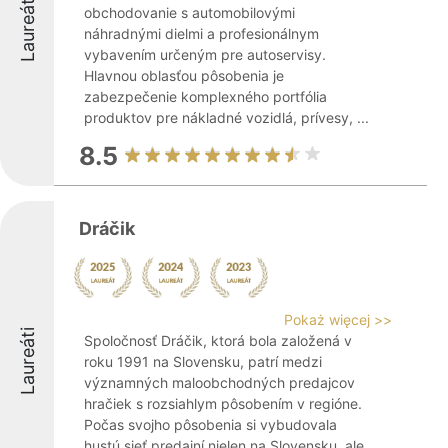
Laureáti
obchodovanie s automobilovými
náhradnými dielmi a profesionálnym
vybavením určeným pre autoservisy.
Hlavnou oblasťou pôsobenia je
zabezpečenie komplexného portfólia
produktov pre nákladné vozidlá, prívesy, ...
8.5
Dráčik
Pokaż więcej >>
Laureáti
Spoločnosť Dráčik, ktorá bola založená v
roku 1991 na Slovensku, patrí medzi
významných maloobchodných predajcov
hračiek s rozsiahlym pôsobením v regióne.
Počas svojho pôsobenia si vybudovala
hustú sieť predajní nielen na Slovensku, ale