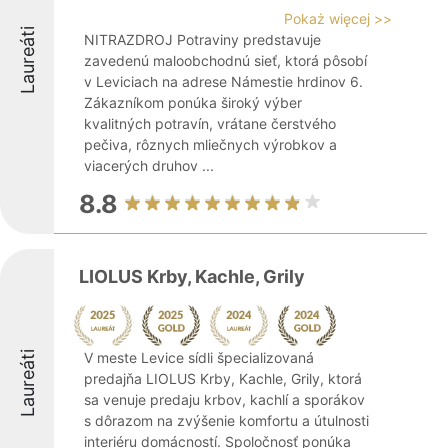
Pokaż więcej >>
Laureáti
NITRAZDROJ Potraviny predstavuje
zavedenú maloobchodnú sieť, ktorá pôsobí
v Leviciach na adrese Námestie hrdinov 6.
Zákazníkom ponúka široký výber
kvalitných potravín, vrátane čerstvého
pečiva, rôznych mliečnych výrobkov a
viacerých druhov ...
8.8
LIOLUS Krby, Kachle, Grily
Laureáti
V meste Levice sídli špecializovaná
predajňa LIOLUS Krby, Kachle, Grily, ktorá
sa venuje predaju krbov, kachlí a sporákov
s dôrazom na zvýšenie komfortu a útulnosti
interiéru domácností. Spoločnosť ponúka