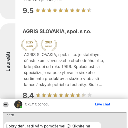
9.5
AGRIS SLOVAKIA, spol. s r.o.
Laureáti
AGRIS SLOVAKIA, spol. s r.o. je stabilným
účastníkom slovenského obchodného trhu,
kde pôsobí od roku 1996. Spoločnosť sa
špecializuje na poskytovanie širokého
sortimentu produktov a služieb v oblasti
kancelárskych potrieb a techniky. Sídlo ...
8.4
ORLY Obchodu
Live chat
Karol Graus - KaMi
10:32
Dobrý deň, radi Vám pomôžeme! 🙂 Kliknite na