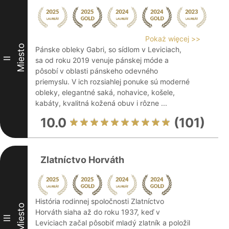
Pokaż więcej >>
Miesto
Pánske obleky Gabri, so sídlom v Leviciach,
II
sa od roku 2019 venuje pánskej móde a
pôsobí v oblasti pánskeho odevného
priemyslu. V ich rozsiahlej ponuke sú moderné
obleky, elegantné saká, nohavice, košele,
kabáty, kvalitná kožená obuv i rôzne ...
10.0
(101)
Zlatníctvo Horváth
História rodinnej spoločnosti Zlatníctvo
Miesto
Horváth siaha až do roku 1937, keď v
III
Leviciach začal pôsobiť mladý zlatník a položil