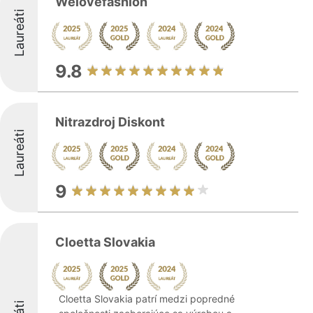
Welovefashion
Laureáti
9.8
Nitrazdroj Diskont
Laureáti
9
Cloetta Slovakia
Cloetta Slovakia patrí medzi popredné