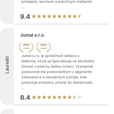
predajom, servisom a precíznym miešaním
...
9.4
Jumal s.r.o.
Jumal s.r.o. je spoločnosť sídliaca v
Laureáti
Kolárove, ktorá sa špecializuje na obchodnú
činnosť s pestrou škálou tovaru. Významné
postavenie má predovšetkým v segmente
železiarstva a stavebných potrieb, kde
poskytuje produkty určené do domácnosti,
...
8.4