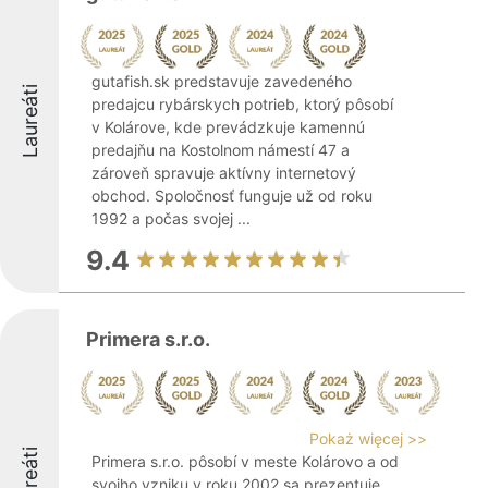
gutafish.sk predstavuje zavedeného
Laureáti
predajcu rybárskych potrieb, ktorý pôsobí
v Kolárove, kde prevádzkuje kamennú
predajňu na Kostolnom námestí 47 a
zároveň spravuje aktívny internetový
obchod. Spoločnosť funguje už od roku
1992 a počas svojej ...
9.4
Primera s.r.o.
Pokaż więcej >>
Laureáti
Primera s.r.o. pôsobí v meste Kolárovo a od
svojho vzniku v roku 2002 sa prezentuje