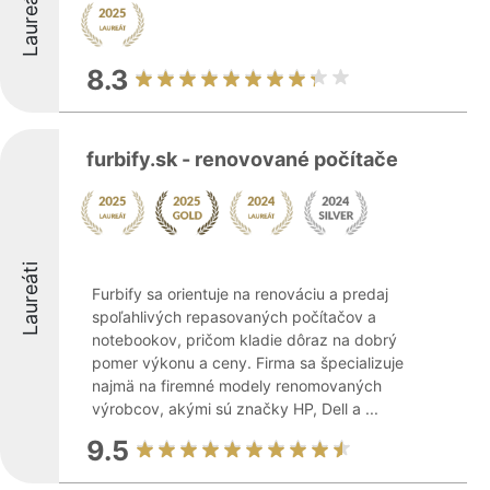
Laureáti
8.3
furbify.sk - renovované počítače
Laureáti
Furbify sa orientuje na renováciu a predaj
spoľahlivých repasovaných počítačov a
notebookov, pričom kladie dôraz na dobrý
pomer výkonu a ceny. Firma sa špecializuje
najmä na firemné modely renomovaných
výrobcov, akými sú značky HP, Dell a ...
9.5