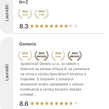
N+Z
Laureáti
8.3
Generis
Spoločnosť Generis s.r.o., so sídlom v
Laureáti
Kolárove na adrese Vrbová 8, sa zameriava
na vývoj a výrobu špeciálnych bicyklov a
trojkoliek. S čerpaním z bohatých
skúseností svojho zakladateľa v odbore
konštrukcie a výroby bicyklov dokáže
prinášať ...
8.6