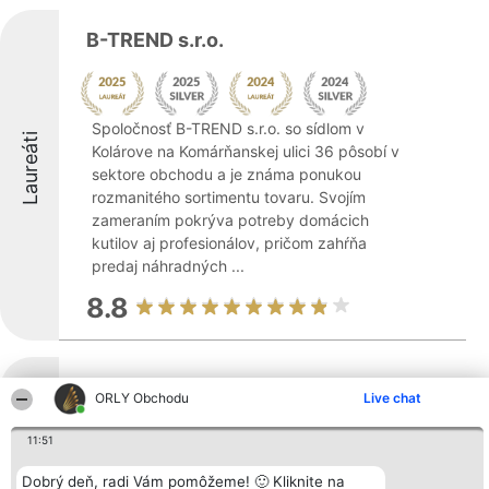
B-TREND s.r.o.
Spoločnosť B-TREND s.r.o. so sídlom v
Laureáti
Kolárove na Komárňanskej ulici 36 pôsobí v
sektore obchodu a je známa ponukou
rozmanitého sortimentu tovaru. Svojím
zameraním pokrýva potreby domácich
kutilov aj profesionálov, pričom zahŕňa
predaj náhradných ...
8.8
Finetextil
ORLY Obchodu
Live chat
11:51
Dobrý deň, radi Vám pomôžeme! 🙂 Kliknite na
Pokaż więcej >>