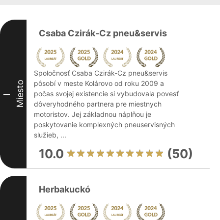
Csaba Czirák-Cz pneu&servis
Spoločnosť Csaba Czirák-Cz pneu&servis
pôsobí v meste Kolárovo od roku 2009 a
Miesto
počas svojej existencie si vybudovala povesť
I
dôveryhodného partnera pre miestnych
motoristov. Jej základnou náplňou je
poskytovanie komplexných pneuservisných
služieb, ...
10.0
(50)
Herbakuckó