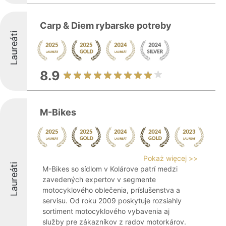
Carp & Diem rybarske potreby
Laureáti
8.9
M-Bikes
Pokaż więcej >>
Laureáti
M-Bikes so sídlom v Kolárove patrí medzi
zavedených expertov v segmente
motocyklového oblečenia, príslušenstva a
servisu. Od roku 2009 poskytuje rozsiahly
sortiment motocyklového vybavenia aj
služby pre zákazníkov z radov motorkárov.