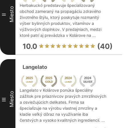
Herbakuckó predstavuje špecializovaný
Miesto
obchod zameraný na propagáciu zdravého
II
životného štýlu, ktorý poskytuje rozmanitý
výber bylinných produktov, vitamínov a
výživových doplnkov. V predajniach, medzi
ktoré patrí aj prevádzka v Kolárove na ...
10.0
(40)
Langelato
Langelato v Kolárove ponúka špeciálny
Miesto
zážitok pre priaznivcov pravých zmrzlinových
III
a osviežujúcich delikates. Firma sa
špecializuje na výrobu vlastnej zmrzliny a
kladie veľký dôraz na využívanie iba
čerstvých a vysoko kvalitných ingrediencií. ...