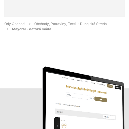
Orly Obchodu
Obchody, Potraviny, Textil - Dunajská Streda
Mayoral - detská móda