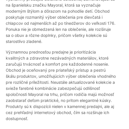
na španielsku značku Mayoral, ktorá sa vyznačuje
moderným štýlom a dôrazom na pohodlie detí. Obchod
poskytuje rozmanitý výber oblečenia pre dievčatá i
chlapcov od najmenších až po tínedžerov do veľkosti 176.
Ponuka nie je obmedzená len na oblečenie, ale rozširuje
sa o obuv a rôzne doplnky, pričom všetky kolekcie sú
starostlivo zladené.
Významnou prednosťou predajne je prioritizácia
kvalitných a zdravotne nezávadných materiálov, ktoré
zaručujú trvácnosť a komfort pre každodenné nosenie.
Obchod je oceňovaný pre priateľský prístup a pestrú
škálu produktov, umožňujúcich výber oblečenia vhodného
pre rozličné príležitosti. Neustále aktualizované kolekcie a
svieže farebné kombinácie zabezpečujú odlišnosť
spoločnosti Mayoral na trhu, pričom rodičia majú možnosť
zaobstarať deťom praktické, no pritom elegantné kúsky.
Produkty sú k dispozícii nielen v kamennej predajni, ale aj
cez prehľadný internetový obchod, čím sa rozširuje ich
dostupnosť.