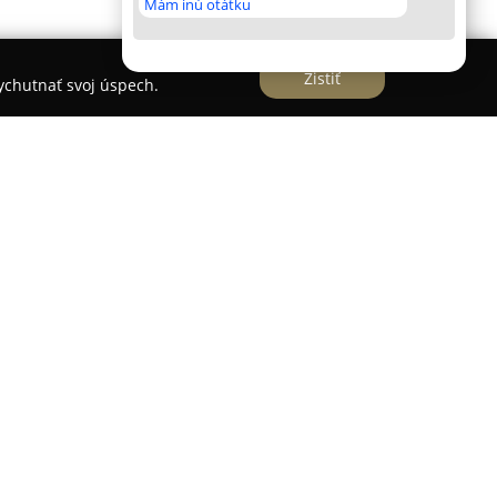
Mám inú otátku
Zistiť
vychutnať svoj úspech.
ov
sa nachádza na Námestí Slobody 40 v
sobiacim špecialistom v oblasti predaja
y. Vo svojej ponuke má široký výber bielej
enné použitie, ako aj audio-video a satelitných
valitu ponúkaných produktov a poskytuje
Medzi hlavné prednosti patrí odborné
 vyškoleným predajcom.
ym prístupom k zákazníkom, spoľahlivou