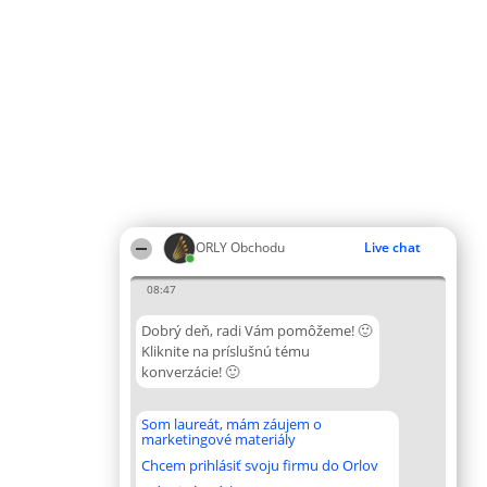
ORLY Obchodu
Live chat
08:47
Dobrý deň, radi Vám pomôžeme! 🙂
Kliknite na príslušnú tému
konverzácie! 🙂
Som laureát, mám záujem o
marketingové materiály
Chcem prihlásiť svoju firmu do Orlov