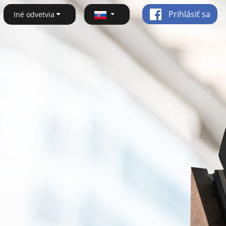
Prihlásiť sa
Iné odvetvia