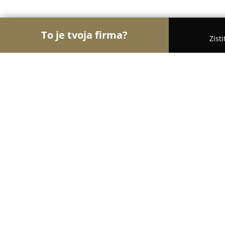
To je tvoja firma?
Zist
Orly Obchodu
Obchody, Potraviny, Textil - Sabi
SALT Elektro Sabinov
9.6
(110)
Sabinov, Nám.Slobody 40
Zobraziť telefónne číslo