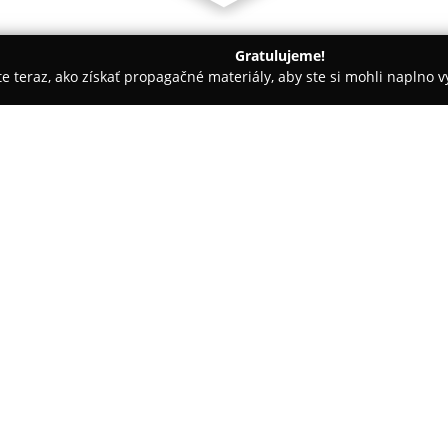
Gratulujeme!
ite teraz, ako získať propagačné materiály, aby ste si mohli naplno 
nov
SALT Elektro Sabinov
O spoločnosti:
Prevádzka
SALT Elektro Sabin
Sabinove a patrí k dlhodobo pô
elektrospotrebičov a elektronik
techniky, elektroniky na každod
zariadení. Firma zdôrazňuje k
komplexné zákaznícke služby. 
poradenstvo vďaka skúseným a
Predajňa je známa individuáln