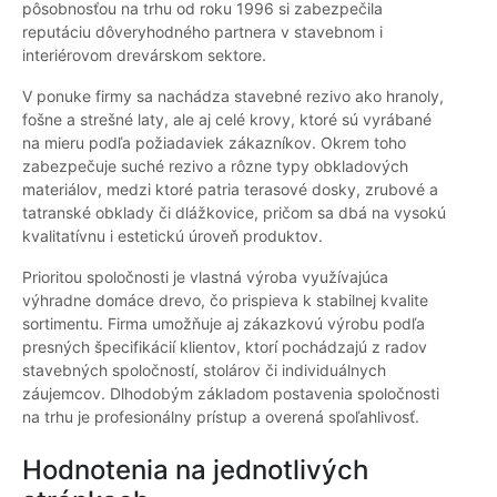
pôsobnosťou na trhu od roku 1996 si zabezpečila
reputáciu dôveryhodného partnera v stavebnom i
interiérovom drevárskom sektore.
V ponuke firmy sa nachádza stavebné rezivo ako hranoly,
fošne a strešné laty, ale aj celé krovy, ktoré sú vyrábané
na mieru podľa požiadaviek zákazníkov. Okrem toho
zabezpečuje suché rezivo a rôzne typy obkladových
materiálov, medzi ktoré patria terasové dosky, zrubové a
tatranské obklady či dlážkovice, pričom sa dbá na vysokú
kvalitatívnu i estetickú úroveň produktov.
Prioritou spoločnosti je vlastná výroba využívajúca
výhradne domáce drevo, čo prispieva k stabilnej kvalite
sortimentu. Firma umožňuje aj zákazkovú výrobu podľa
presných špecifikácií klientov, ktorí pochádzajú z radov
stavebných spoločností, stolárov či individuálnych
záujemcov. Dlhodobým základom postavenia spoločnosti
na trhu je profesionálny prístup a overená spoľahlivosť.
Hodnotenia na jednotlivých