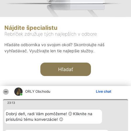
Nájdite špecialistu
Rebríček združuje tých najlepších v odbore
Hľadáte odborníka vo svojom okolí? Skontrolujte náš
vyhľadávač. Využívajte len tie najlepšie služby.
Hľadať
ORLY Obchodu
Live chat
23:13
Organizátor hodnotenia
Hodnotenie
Kontakt
Dobrý deň, radi Vám pomôžeme! 🙂 Kliknite na
Bright Side Solutions sp. z o.
Laureáti
Kontakt
príslušnú tému konverzácie! 🙂
o. sp. k.
Lista
ul. Ruska 22
wszystkich
Wrocław 50-079
Laureatów