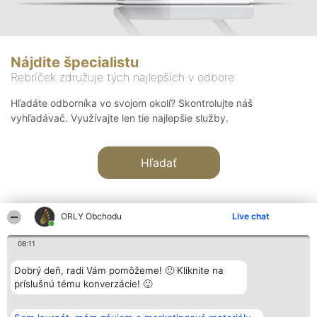
Nájdite špecialistu
Rebríček združuje tých najlepších v odbore
Hľadáte odborníka vo svojom okolí? Skontrolujte náš
vyhľadávač. Využívajte len tie najlepšie služby.
Hľadať
ORLY Obchodu
Live chat
08:11
Organizátor hodnotenia
Hodnotenie
Kontakt
Dobrý deň, radi Vám pomôžeme! 🙂 Kliknite na
Bright Side Solutions sp. z o.
Laureáti
Kontakt
príslušnú tému konverzácie! 🙂
o. sp. k.
Lista
ul. Ruska 22
wszystkich
Wrocław 50-079
Laureatów