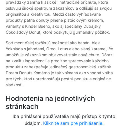
prevádzky zahŕňa klasické i netradičné príchute, ktoré
oslovujú široké spektrum zákazníkov a odlišujú sa svojou
originalitou a kreativitou. Medzi často vyhľadávané
produkty patria donuty plnené pistáciovým krémom,
varianty s Kinder Bueno, ako aj špeciálny Dubajský
Čokoládový Donut, ktoré poskytujú gurmánsky pôžitok.
Sortiment ďalej rozširujú možnosti ako banán, biela
čokoláda s jahodami, Oreo, Lotus alebo slaný karamel, čo
umožňuje zákazníkom objavovať stále nové chute. Dôraz
na kvalitu ingrediencií a precízne spracovanie každého
produktu zabezpečuje jedinečný gastronomický zážitok.
Dream Donuts Komárno je tak vnímaná ako vhodná voľba
pre tých, ktorí uprednostňujú pestrú ponuku a originálne
sladkosti.
Hodnotenia na jednotlivých
stránkach
Iba prihlásení používatelia majú prístup k týmto
údajom.
Kliknite sem pre prihlásenie.