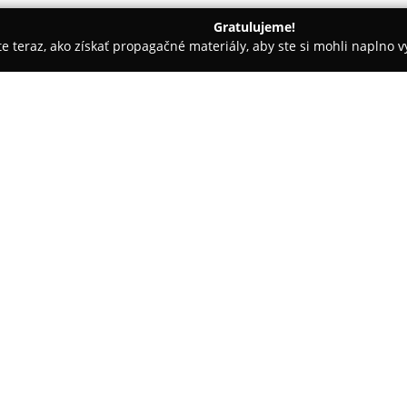
Gratulujeme!
ite teraz, ako získať propagačné materiály, aby ste si mohli naplno 
tovce
Daniel Krempaský
O spoločnosti:
Spoločnosť
Daniel Krempaský
druhov tovaru, pričom jej sídl
pôsobenie tejto firmy v regió
pravidelného nákupu potravín a
Firma sa zameriava najmä na pr
produktov a mäsových výrobkov.
čerstvého ovocia a zeleniny. S
zákazníkom aj drogériový tova
každodenné nákupy pod jednou