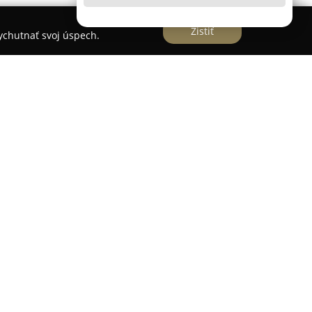
Zistiť
vychutnať svoj úspech.
sa špecializuje na maloobchodný predaj rôznych
o sa nachádza v obci Vikartovce. Dlhodobé
ne prináša miestnym obyvateľom možnosť
 ďalších základných potrieb.
edaj potravín, čerstvého pečiva, mliečnych
 Jej sortiment zahŕňa taktiež bohatý výber
lužby spoločnosti Potraviny Krempaský ponúkajú
r, čím poskytujú komplexnú ponuku pre
 strechou.