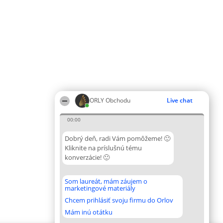
ORLY Obchodu
Live chat
00:00
Dobrý deň, radi Vám pomôžeme! 🙂
Kliknite na príslušnú tému
konverzácie! 🙂
Som laureát, mám záujem o
marketingové materiály
Chcem prihlásiť svoju firmu do Orlov
Mám inú otátku