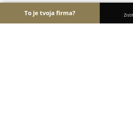
To je tvoja firma?
Zist
Orly Obchodu
Obchody, Potraviny, Textil - Vikar
Daniel Krempaský
9.2
(21)
Vikartovce, Hlavná 23
Zobraziť telefónne číslo