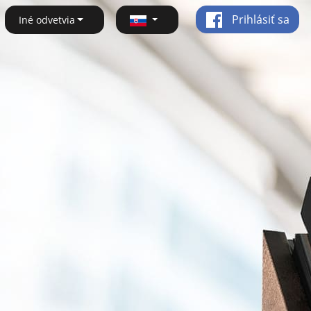
Prihlásiť sa
Iné odvetvia