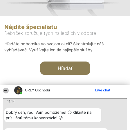
Nájdite špecialistu
Rebríček združuje tých najlepších v odbore
Hľadáte odborníka vo svojom okolí? Skontrolujte náš
vyhľadávač. Využívajte len tie najlepšie služby.
Hľadať
ORLY Obchodu
Live chat
12:14
Organizátor hodnotenia
Hodnotenie
Kontakt
Dobrý deň, radi Vám pomôžeme! 🙂 Kliknite na
Bright Side Solutions sp. z o.
Laureáti
Kontakt
príslušnú tému konverzácie! 🙂
o. sp. k.
Lista
ul. Ruska 22
wszystkich
Wrocław 50-079
Laureatów