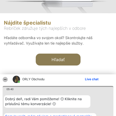
Nájdite špecialistu
Rebríček združuje tých najlepších v odbore
Hľadáte odborníka vo svojom okolí? Skontrolujte náš
vyhľadávač. Využívajte len tie najlepšie služby.
Hľadať
ORLY Obchodu
Live chat
05:40
Organizátor hodnotenia
Hodnotenie
Kontakt
Dobrý deň, radi Vám pomôžeme! 🙂 Kliknite na
Bright Side Solutions sp. z o.
Laureáti
Kontakt
príslušnú tému konverzácie! 🙂
o. sp. k.
Lista
ul. Ruska 22
wszystkich
Wrocław 50-079
Laureatów