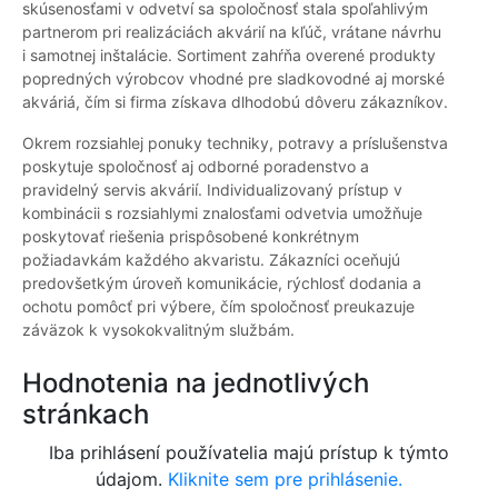
skúsenosťami v odvetví sa spoločnosť stala spoľahlivým
partnerom pri realizáciách akvárií na kľúč, vrátane návrhu
i samotnej inštalácie. Sortiment zahŕňa overené produkty
popredných výrobcov vhodné pre sladkovodné aj morské
akváriá, čím si firma získava dlhodobú dôveru zákazníkov.
Okrem rozsiahlej ponuky techniky, potravy a príslušenstva
poskytuje spoločnosť aj odborné poradenstvo a
pravidelný servis akvárií. Individualizovaný prístup v
kombinácii s rozsiahlymi znalosťami odvetvia umožňuje
poskytovať riešenia prispôsobené konkrétnym
požiadavkám každého akvaristu. Zákazníci oceňujú
predovšetkým úroveň komunikácie, rýchlosť dodania a
ochotu pomôcť pri výbere, čím spoločnosť preukazuje
záväzok k vysokokvalitným službám.
Hodnotenia na jednotlivých
stránkach
Iba prihlásení používatelia majú prístup k týmto
údajom.
Kliknite sem pre prihlásenie.