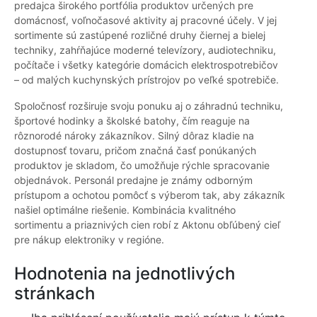
predajca širokého portfólia produktov určených pre
domácnosť, voľnočasové aktivity aj pracovné účely. V jej
sortimente sú zastúpené rozličné druhy čiernej a bielej
techniky, zahŕňajúce moderné televízory, audiotechniku,
počítače i všetky kategórie domácich elektrospotrebičov
– od malých kuchynských prístrojov po veľké spotrebiče.
Spoločnosť rozširuje svoju ponuku aj o záhradnú techniku,
športové hodinky a školské batohy, čím reaguje na
rôznorodé nároky zákazníkov. Silný dôraz kladie na
dostupnosť tovaru, pričom značná časť ponúkaných
produktov je skladom, čo umožňuje rýchle spracovanie
objednávok. Personál predajne je známy odborným
prístupom a ochotou pomôcť s výberom tak, aby zákazník
našiel optimálne riešenie. Kombinácia kvalitného
sortimentu a priaznivých cien robí z Aktonu obľúbený cieľ
pre nákup elektroniky v regióne.
Hodnotenia na jednotlivých
stránkach