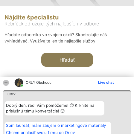
Nájdite špecialistu
Rebríček združuje tých najlepších v odbore
Hľadáte odborníka vo svojom okolí? Skontrolujte náš
vyhľadávač. Využívajte len tie najlepšie služby.
Hľadať
ORLY Obchodu
Live chat
03:22
Organizátor hodnotenia
Hodnotenie
Kontakt
Dobrý deň, radi Vám pomôžeme! 🙂 Kliknite na
Bright Side Solutions sp. z o.
Laureáti
Kontakt
príslušnú tému konverzácie! 🙂
o. sp. k.
Lista
ul. Ruska 22
wszystkich
Wrocław 50-079
Laureatów
Som laureát, mám záujem o marketingové materiály
KRS 0000749100 | Regon
Podmienky
381313360 | NIP 8943132676
Obchodné
Chcem prihlásiť svoju firmu do Orlov