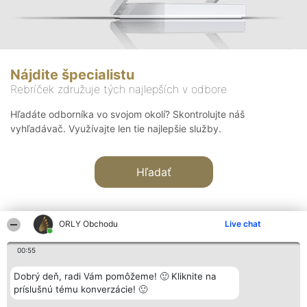
Nájdite špecialistu
Rebríček združuje tých najlepších v odbore
Hľadáte odborníka vo svojom okolí? Skontrolujte náš
vyhľadávač. Využívajte len tie najlepšie služby.
Hľadať
ORLY Obchodu
Live chat
00:55
Organizátor hodnotenia
Hodnotenie
Kontakt
Dobrý deň, radi Vám pomôžeme! 🙂 Kliknite na
Bright Side Solutions sp. z o.
Laureáti
Kontakt
príslušnú tému konverzácie! 🙂
o. sp. k.
Lista
ul. Ruska 22
wszystkich