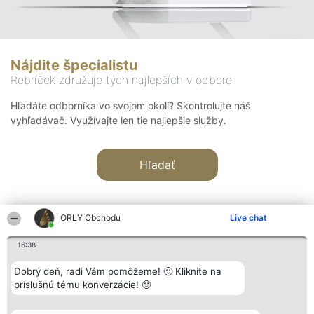
Nájdite špecialistu
Rebríček združuje tých najlepších v odbore
Hľadáte odborníka vo svojom okolí? Skontrolujte náš
vyhľadávač. Využívajte len tie najlepšie služby.
Hľadať
ORLY Obchodu
Live chat
16:38
Organizátor hodnotenia
Hodnotenie
Kontakt
Dobrý deň, radi Vám pomôžeme! 🙂 Kliknite na
Bright Side Solutions sp. z o.
Laureáti
Kontakt
príslušnú tému konverzácie! 🙂
o. sp. k.
Lista
ul. Ruska 22
wszystkich
Wrocław 50-079
Laureatów