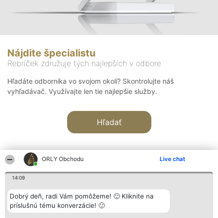
Nájdite špecialistu
Rebríček združuje tých najlepších v odbore
Hľadáte odborníka vo svojom okolí? Skontrolujte náš
vyhľadávač. Využívajte len tie najlepšie služby.
Hľadať
ORLY Obchodu
Live chat
14:09
Organizátor hodnotenia
Hodnotenie
Kontakt
Dobrý deň, radi Vám pomôžeme! 🙂 Kliknite na
Bright Side Solutions sp. z o.
Laureáti
Kontakt
príslušnú tému konverzácie! 🙂
o. sp. k.
Lista
ul. Ruska 22
wszystkich