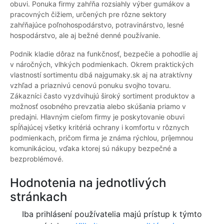
obuvi. Ponuka firmy zahŕňa rozsiahly výber gumákov a
pracovných čižiem, určených pre rôzne sektory
zahŕňajúce poľnohospodárstvo, potravinárstvo, lesné
hospodárstvo, ale aj bežné denné používanie.
Podnik kladie dôraz na funkčnosť, bezpečie a pohodlie aj
v náročných, vlhkých podmienkach. Okrem praktických
vlastností sortimentu dbá najgumaky.sk aj na atraktívny
vzhľad a priaznivú cenovú ponuku svojho tovaru.
Zákazníci často vyzdvihujú široký sortiment produktov a
možnosť osobného prevzatia alebo skúšania priamo v
predajni. Hlavným cieľom firmy je poskytovanie obuvi
spĺňajúcej všetky kritériá ochrany i komfortu v rôznych
podmienkach, pričom firma je známa rýchlou, príjemnou
komunikáciou, vďaka ktorej sú nákupy bezpečné a
bezproblémové.
Hodnotenia na jednotlivých
stránkach
Iba prihlásení používatelia majú prístup k týmto