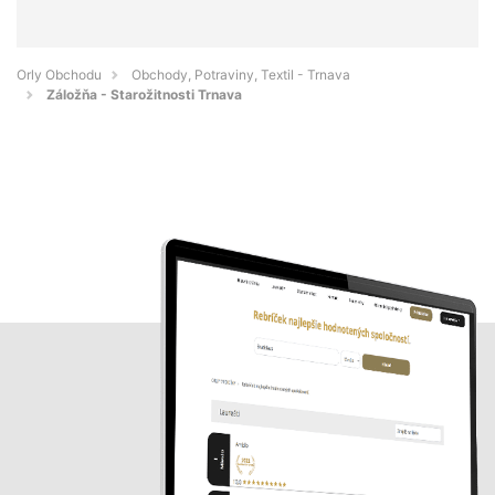
Orly Obchodu
Obchody, Potraviny, Textil - Trnava
Záložňa - Starožitnosti Trnava