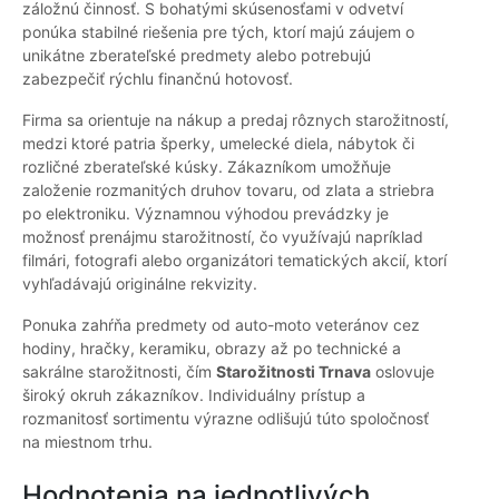
záložnú činnosť. S bohatými skúsenosťami v odvetví
ponúka stabilné riešenia pre tých, ktorí majú záujem o
unikátne zberateľské predmety alebo potrebujú
zabezpečiť rýchlu finančnú hotovosť.
Firma sa orientuje na nákup a predaj rôznych starožitností,
medzi ktoré patria šperky, umelecké diela, nábytok či
rozličné zberateľské kúsky. Zákazníkom umožňuje
založenie rozmanitých druhov tovaru, od zlata a striebra
po elektroniku. Významnou výhodou prevádzky je
možnosť prenájmu starožitností, čo využívajú napríklad
filmári, fotografi alebo organizátori tematických akcií, ktorí
vyhľadávajú originálne rekvizity.
Ponuka zahŕňa predmety od auto-moto veteránov cez
hodiny, hračky, keramiku, obrazy až po technické a
sakrálne starožitnosti, čím
Starožitnosti Trnava
oslovuje
široký okruh zákazníkov. Individuálny prístup a
rozmanitosť sortimentu výrazne odlišujú túto spoločnosť
na miestnom trhu.
Hodnotenia na jednotlivých