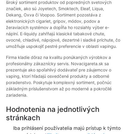
široký sortiment produktov od popredných svetových
značiek, ako sú Joyetech, Smoktech, Eleaf, Liqua,
Dekang, Oxva či Voopoo. Sortiment pozostáva z
elektronických cigariet, gripov, módov, podov a
žeraviacich systémov a dopĺňa ho rozsiahly výber e-
náplní. E-liquidy zahŕňajú klasické tabakové chute,
ovocné, chladivé, nápojové, dezertné i sladké príchute, čo
umožňuje uspokojiť pestré preferencie v oblasti vapingu.
Firma kladie dôraz na kvalitu ponúkaných výrobkov a
profesionálny zákaznícky servis. Novacigareta.sk sa
prezentuje ako spoľahlivý dodávateľ pre záujemcov o
vaping, ktorí hľadajú osvedčené produkty a odborné
poradenstvo. Poskytuje komplexný sortiment, počnúc
základným príslušenstvom až po moderné a pokročilé
zariadenia.
Hodnotenia na jednotlivých
stránkach
Iba prihlásení používatelia majú prístup k týmto