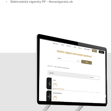
Elektronické cigarety PP - Novacigareta.sk