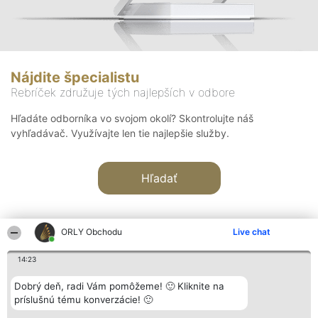
Nájdite špecialistu
Rebríček združuje tých najlepších v odbore
Hľadáte odborníka vo svojom okolí? Skontrolujte náš
vyhľadávač. Využívajte len tie najlepšie služby.
Hľadať
ORLY Obchodu
Live chat
14:23
Organizátor hodnotenia
Hodnotenie
Kontakt
Dobrý deň, radi Vám pomôžeme! 🙂 Kliknite na
Bright Side Solutions sp. z o.
Laureáti
Kontakt
príslušnú tému konverzácie! 🙂
o. sp. k.
Lista
ul. Ruska 22
wszystkich