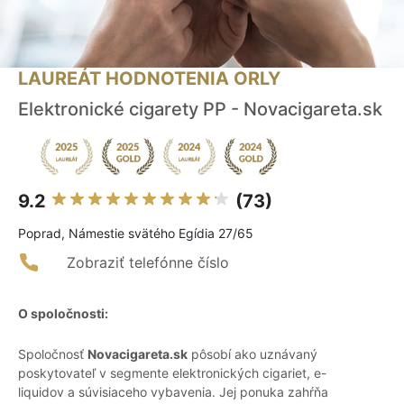
LAUREÁT HODNOTENIA ORLY
Elektronické cigarety PP - Novacigareta.sk
9.2
(73)
Poprad, Námestie svätého Egídia 27/65
Zobraziť telefónne číslo
O spoločnosti:
Spoločnosť
Novacigareta.sk
pôsobí ako uznávaný
poskytovateľ v segmente elektronických cigariet, e-
liquidov a súvisiaceho vybavenia. Jej ponuka zahŕňa