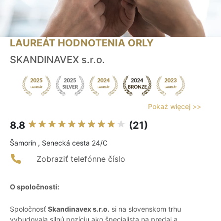
LAUREÁT HODNOTENIA ORLY
SKANDINAVEX s.r.o.
Pokaż więcej >>
8.8
(21)
Šamorín , Senecká cesta 24/C
Zobraziť telefónne číslo
O spoločnosti:
Spoločnosť
Skandinavex s.r.o.
si na slovenskom trhu
vybudovala silnú pozíciu ako špecialista na predaj a