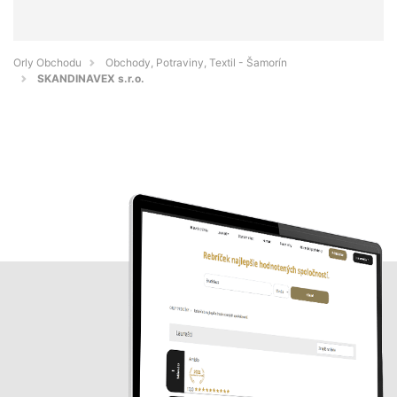
Orly Obchodu
Obchody, Potraviny, Textil - Šamorín
SKANDINAVEX s.r.o.