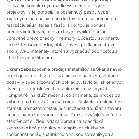
realizáciu komplexných wellness a exteriérových
projektov. V jej portfóliu je obsiahnutý pestrý výber
kvalitných materiálov a produktov, ktoré sú určené pre
realizáciu sáun, terás a fasád. Prioritou je ponuka
prémiových drevín, medzi ktorými vyniká tepelne
upravené drevo značky Thermory. Súčasťou sortimentu
sú tiež terasové dosky, obkladové a podlahové drevo,
ako aj WPC materiály, ktoré sa vyznačujú odolnosťou a
atraktívnym vzhľadom.
Okrem zabezpečenia predaja materiálov sa Skandinavex
orientuje na montáž a realizáciu sáun na mieru, vrátane
dodávky špecializovaných obkladov, lavičiek, sklenených
dverí, pecí a príslušenstva. Zákazníci môžu využiť
kompletné „na kľúč“ riešenia, čo znamená, že proces od
výberu produktov až po samotnú inštaláciu prebieha bez
starostí. Samozrejmosťou je aj možnosť doručenia tovaru
priamo na požadovanú adresu, čím sa zvyšuje komfort a
efektívnosť služieb. Vďaka dôrazu na špecifické,
vysokokvalitné produkty a komplexné služby sa
spoločnosť odlišuje stabilnou ponukou spoľahlivých a