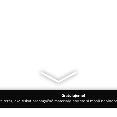
Gratulujeme!
ite teraz, ako získať propagačné materiály, aby ste si mohli naplno 