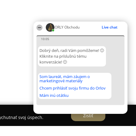
ORLY Obchodu
Live chat
10:05
Dobrý deň, radi Vám pomôžeme! 🙂
Kliknite na príslušnú tému
konverzácie! 🙂
Som laureát, mám záujem o
marketingové materiály
Chcem prihlásiť svoju firmu do Orlov
Mám inú otátku
Zistiť
vychutnať svoj úspech.