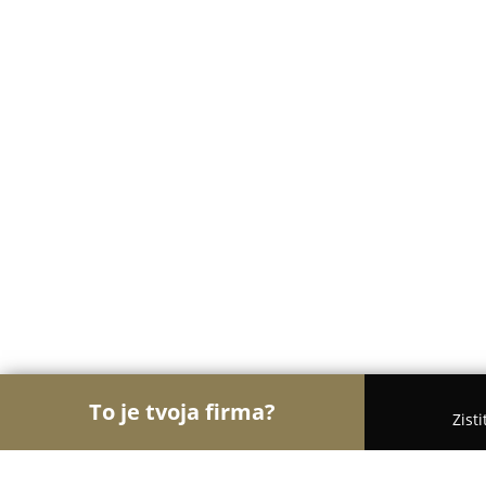
To je tvoja firma?
Zist