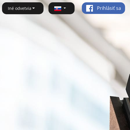
Prihlásiť sa
Iné odvetvia