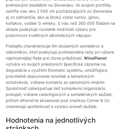
prémiovými destilátmi na Slovensku. Vo svojom portfóliu
zahŕňa viac ako 2 500 vín pochádzajúcich zo Slovenska
aj zo zahraničia, ako aj široký výber rumov, ginov,
koňakov, vodiek či whisky. S viac než 260 000 fľašami na
sklade poskytuje rozsiahle možnosti výberu pre
priaznivcov kvalitných alkoholických nápojov.
Predajňu charakterizuje tím skúsených someliérov a
odborníkov, ktorí poskytujú profesionálne rady pri výbere
najvhodnejšej fľaše pre rôzne príležitosti.
WinePlanet
vytvára vo svojich priestoroch špecifické zázemie na
degustácie s využitím Enomatic systému, umožňujúce
pravidelné objavovanie noviniek a tematických
ochutnávok, vrátane kontaktu so samotnými vinármi.
Spoločnosť zabezpečuje tiež komplexnú organizáciu
podujatí, vrátane cateringových a someliérskych služieb,
pričom dlhoročné skúsenosti pod značkou Corner & Co
znamenajú spoľahlivosť a vysokú úroveň služieb.
Hodnotenia na jednotlivých
stránkach