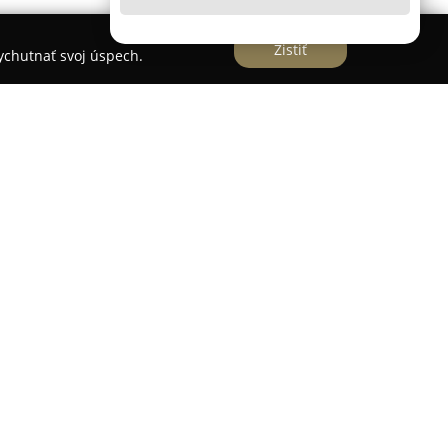
Zistiť
vychutnať svoj úspech.
na Kyjevskom námestí, pôsobí
Vinotéka La Vigne
,
kou ponukou a priateľskou atmosférou. Hlavný
ných slovenských vinárstiev, pričom takmer
ntu tvoria fľaškové slovenské vína. Okrem viac
n je možné vyberať aj z ôsmich variant sudových
 La Vigne sa neobmedzuje len na víno, ale
ového alkoholu, francúzske paštéty, originálne
u od slovenských výrobcov. Pre záujemcov o