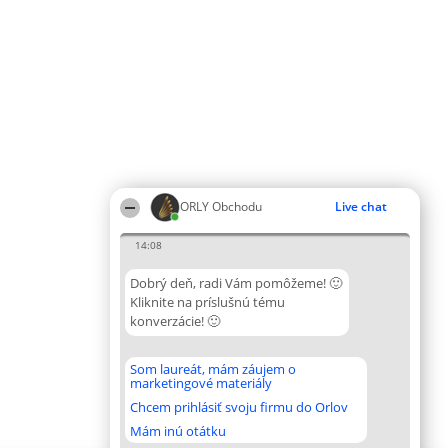
ORLY Obchodu
Live chat
14:08
Dobrý deň, radi Vám pomôžeme! 🙂
Kliknite na príslušnú tému
konverzácie! 🙂
Som laureát, mám záujem o
marketingové materiály
Chcem prihlásiť svoju firmu do Orlov
Mám inú otátku