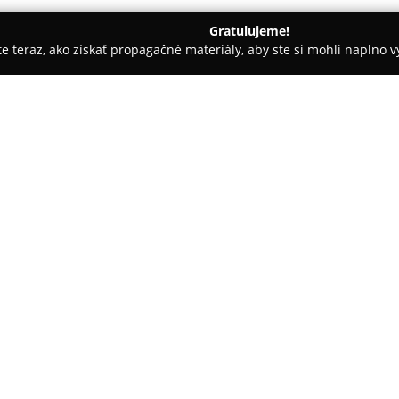
Gratulujeme!
ite teraz, ako získať propagačné materiály, aby ste si mohli naplno 
ká Bystrica
Vinotéka La Vigne
O spoločnosti:
V Banskej Bystrici, konkrétne 
ktorá je známa svojou špecific
dôraz kladie na vína od popred
deväťdesiat percent jej sortime
Pokaż więcej >>
ako dvesto druhov domácich ví
vín vysokej kvality.
Sortiment spoločnosti Vinotéka
zahrnuje aj bohatý výber značk
čokolády či ručne praženú káv