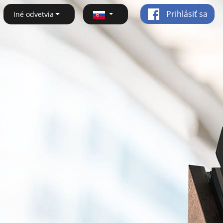
Prihlásiť sa
Iné odvetvia