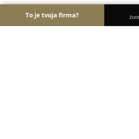
To je tvoja firma?
Zist
Orly Obchodu
Obchody, Potraviny, Textil - Bans
Vinotéka La Vigne
9.5
(171)
Banská Bystrica, Kyjevské námestie 10
Zobraziť telefónne číslo