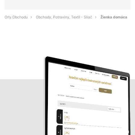
Orly Obchodu
Obchody, Potraviny, Textil - Sliač
Žienka domáca