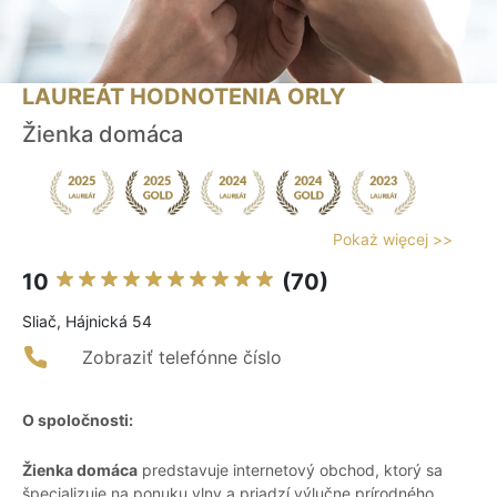
LAUREÁT HODNOTENIA ORLY
Žienka domáca
Pokaż więcej >>
10
(70)
Sliač, Hájnická 54
Zobraziť telefónne číslo
O spoločnosti:
Žienka domáca
predstavuje internetový obchod, ktorý sa
špecializuje na ponuku vlny a priadzí výlučne prírodného