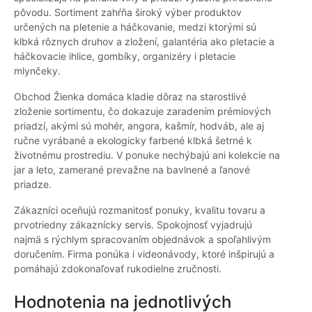
pôvodu. Sortiment zahŕňa široký výber produktov
určených na pletenie a háčkovanie, medzi ktorými sú
klbká rôznych druhov a zložení, galantéria ako pletacie a
háčkovacie ihlice, gombíky, organizéry i pletacie
mlynčeky.
Obchod Žienka domáca kladie dôraz na starostlivé
zloženie sortimentu, čo dokazuje zaradením prémiových
priadzí, akými sú mohér, angora, kašmír, hodváb, ale aj
ručne vyrábané a ekologicky farbené klbká šetrné k
životnému prostrediu. V ponuke nechýbajú ani kolekcie na
jar a leto, zamerané prevažne na bavlnené a ľanové
priadze.
Zákazníci oceňujú rozmanitosť ponuky, kvalitu tovaru a
prvotriedny zákaznícky servis. Spokojnosť vyjadrujú
najmä s rýchlym spracovaním objednávok a spoľahlivým
doručením. Firma ponúka i videonávody, ktoré inšpirujú a
pomáhajú zdokonaľovať rukodielne zručnosti.
Hodnotenia na jednotlivých