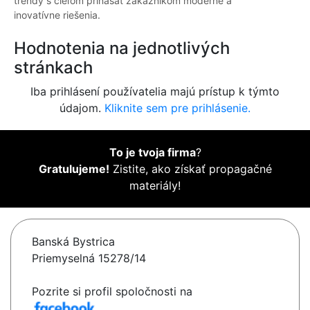
trendy s cieľom prinášať zákazníkom moderné a
inovatívne riešenia.
Hodnotenia na jednotlivých
stránkach
Iba prihlásení používatelia majú prístup k týmto
údajom.
Kliknite sem pre prihlásenie.
To je tvoja firma
?
Gratulujeme!
Zistite, ako získať propagačné
materiály!
Banská Bystrica
Priemyselná 15278/14
Pozrite si profil spoločnosti na