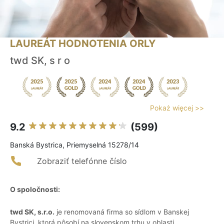
LAUREÁT HODNOTENIA ORLY
twd SK, s r o
Pokaż więcej >>
9.2
(599)
Banská Bystrica, Priemyselná 15278/14
Zobraziť telefónne číslo
O spoločnosti:
twd SK, s.r.o.
je renomovaná firma so sídlom v Banskej
Bystrici, ktorá pôsobí na slovenskom trhu v oblasti