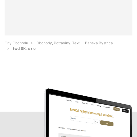
Orly Obchodu
Obchody, Potraviny, Textil - Banská Bystrica
twd SK, s r o