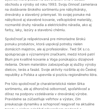
obchodu a výroby od roku 1993. Svoju činnosť zameriava
na dodávanie širokého sortimentu pre nábytkársky,
drevársky a stavebný priemysel. Vo svojej ponuke má
nábytkové aj stavebné kovanie, veľkoplošné materiály,
rozmanité druhy náradia a elektrického náradia, ako aj
farby, laky, lazúry a stavebnú chémiu.
Spoločnosť je rešpektovaná pre mimoriadne širokú
ponuku produktov, ktorá uspokojí potreby nielen
domácich majstrov, ale aj profesionálov. Twd SK s.r.o.
spolupracuje s významnými značkami, medzi ktoré patrí
Blum pre kvalitné kovanie a Voga ponúkajúcu dizajnové
riešenia. Okrem materiálov zabezpečuje aj služby výroby
dielcov, terás a fasád. Svoje aktivity rozšírila aj do Českej
republiky a Poľska a upevnila si pozíciu regionálneho lídra.
Pre túto spoločnosť je charakteristická nielen šírka
sortimentu, ale aj dlhoročná odbornosť, spoľahlivosť a
dôraz na podporu vzdelávania v drevárskej výrobe.
Pravidelne sa zúčastňuje veľtrhov a výstav, čím
preukazuje dynamiku a schopnosť reagovať na aktuálne