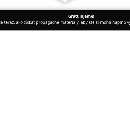
Gratulujeme!
ite teraz, ako získať propagačné materiály, aby ste si mohli naplno 
ín
Herbárium Projekt
O spoločnosti:
Herbárium Projekt
je spoločno
zameraná na poskytovanie kom
podporu zdravia tela aj duše. 
precíznej výrobe slovenských b
zahŕňajú extrakty z bylín, mast
a prírodnú kozmetiku.
Filozofiu firmy tvorí rešpekt k
organizmu uzdravovať sa prost