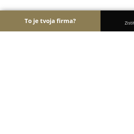
To je tvoja firma?
Zist
Orly Obchodu
Obchody, Potraviny, Textil - Trenč
Herbárium Projekt
8.6
(8)
Trenčín, Hviezdova 1
Zobraziť telefónne číslo