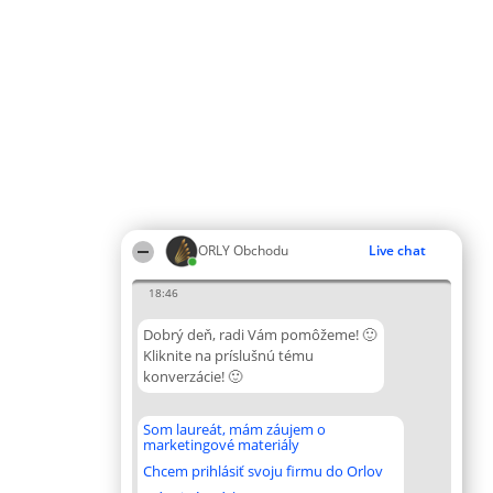
ORLY Obchodu
Live chat
18:46
Dobrý deň, radi Vám pomôžeme! 🙂
Kliknite na príslušnú tému
konverzácie! 🙂
Som laureát, mám záujem o
marketingové materiály
Chcem prihlásiť svoju firmu do Orlov