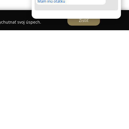
Mám inú otátku
Zistiť
vychutnať svoj úspech.
sť so sídlom v Trenčíne na Hviezdovej ulici,
plexného bylinného sprievodcu určeného pre
Od svojho vzniku v roku 2012 sa spoločnosť venuje
ylinných produktov na čisto prírodnej báze, ktoré
i, výživové doplnky, oleje, produkty aromaterapie
 prírode a podpora prirodzenej schopnosti
redníctvom rastlinných darov. Produkty sa