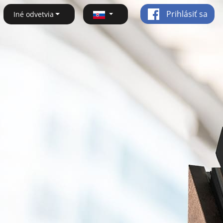
Prihlásiť sa
Iné odvetvia