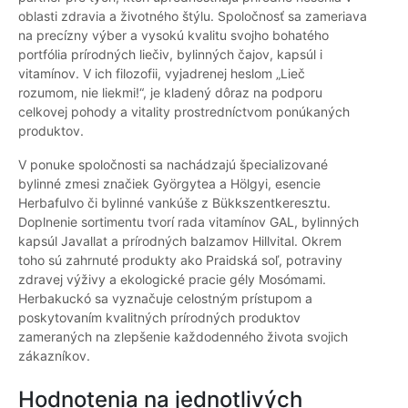
oblasti zdravia a životného štýlu. Spoločnosť sa zameriava
na precízny výber a vysokú kvalitu svojho bohatého
portfólia prírodných liečiv, bylinných čajov, kapsúl i
vitamínov. V ich filozofii, vyjadrenej heslom „Lieč
rozumom, nie liekmi!“, je kladený dôraz na podporu
celkovej pohody a vitality prostredníctvom ponúkaných
produktov.
V ponuke spoločnosti sa nachádzajú špecializované
bylinné zmesi značiek Györgytea a Hölgyi, esencie
Herbafulvo či bylinné vankúše z Bükkszentkeresztu.
Doplnenie sortimentu tvorí rada vitamínov GAL, bylinných
kapsúl Javallat a prírodných balzamov Hillvital. Okrem
toho sú zahrnuté produkty ako Praidská soľ, potraviny
zdravej výživy a ekologické pracie gély Mosómami.
Herbakuckó sa vyznačuje celostným prístupom a
poskytovaním kvalitných prírodných produktov
zameraných na zlepšenie každodenného života svojich
zákazníkov.
Hodnotenia na jednotlivých