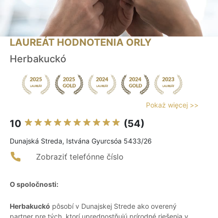
LAUREÁT HODNOTENIA ORLY
Herbakuckó
Pokaż więcej >>
10
(54)
Dunajská Streda, Istvána Gyurcsóa 5433/26
Zobraziť telefónne číslo
O spoločnosti:
Herbakuckó
pôsobí v Dunajskej Strede ako overený
partner pre tých, ktorí uprednostňujú prírodné riešenia v