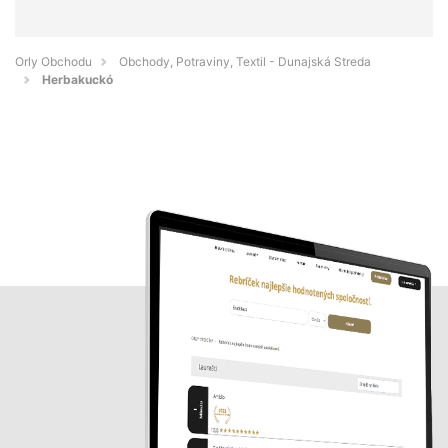
Orly Obchodu
Obchody, Potraviny, Textil - Dunajská Streda
Herbakuckó