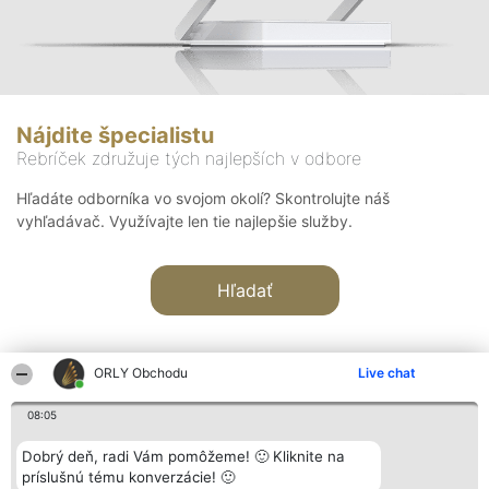
Nájdite špecialistu
Rebríček združuje tých najlepších v odbore
Hľadáte odborníka vo svojom okolí? Skontrolujte náš
vyhľadávač. Využívajte len tie najlepšie služby.
Hľadať
ORLY Obchodu
Live chat
08:05
Organizátor hodnotenia
Hodnotenie
Kontakt
Dobrý deň, radi Vám pomôžeme! 🙂 Kliknite na
Bright Side Solutions sp. z o.
Laureáti
Kontakt
príslušnú tému konverzácie! 🙂
o. sp. k.
Lista