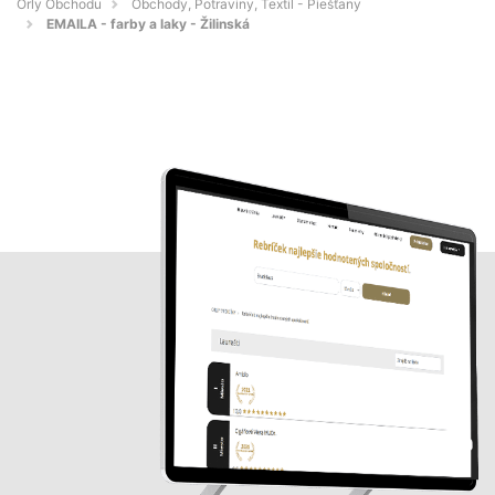
Orly Obchodu
Obchody, Potraviny, Textil - Piešťany
EMAILA - farby a laky - Žilinská