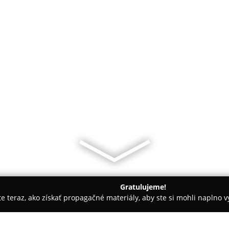
Gratulujeme!
ite teraz, ako získať propagačné materiály, aby ste si mohli naplno 