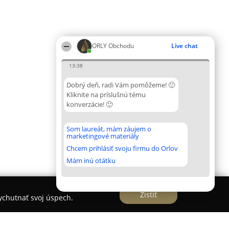
ORLY Obchodu
Live chat
13:38
Dobrý deň, radi Vám pomôžeme! 🙂
Kliknite na príslušnú tému
konverzácie! 🙂
Som laureát, mám záujem o
marketingové materiály
Chcem prihlásiť svoju firmu do Orlov
Mám inú otátku
Zistiť
vychutnať svoj úspech.