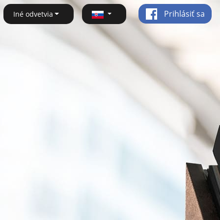
Prihlásiť sa
Iné odvetvia