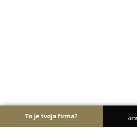
To je tvoja firma?
Zist