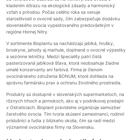
kladením dôrazu na ekologické zásady a harmonický
vzťah s prírodou. Počas celého roka sa venuje
starostlivosti o ovocné sady, čím zabezpečuje dodávku
slovenského ovocia vypestovaného predovšetkým v
regióne Hornej Nitry.
V sortimente Bioplantu sa nachádzajú jablká, hrušky,
broskyne, jahody aj marhule, doplnené o ovocné výpestky
a sezónne letničky. Medzi špeciality patrí čistá
pasterizovaná jablková šťava, ktorá neobsahuje žiadne
umelé konzervanty ani farbivá. Firma je členom
ovocinárskeho združenia BONUM, ktoré dohliada na
správnu farmársku prax a ochranu životného prostredia.
Produkty sú dostupné v slovenských supermarketoch, na
rôznych trhoch a jarmokoch, ako aj v podnikovej predajni
v Ostraticiach. Bioplant pravidelne organizuje samozber
čerstvého ovocia. Tím tvoria skúsení zamestnanci, rodinní
príslušníci a ľudia z blízkeho okolia, čím sa radí medzi
významné ovocinárske firmy na Slovensku.