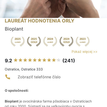
LAUREÁT HODNOTENIA ORLY
Bioplant
Pokaż więcej >>
9.2
(241)
Ostratice, Ostratice 333
Zobraziť telefónne číslo
O spoločnosti:
Bioplant
je ovocinárska farma pôsobiaca v Ostraticiach
od roku 2000. Sústredí sa na veľkovýrobu ovocia s