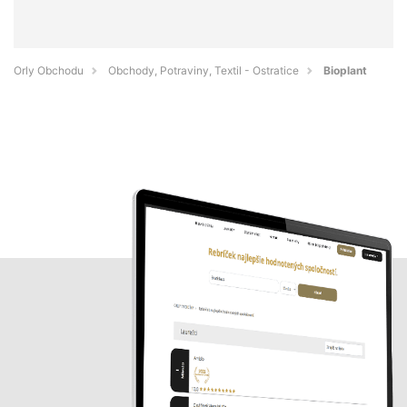
Orly Obchodu
Obchody, Potraviny, Textil - Ostratice
Bioplant