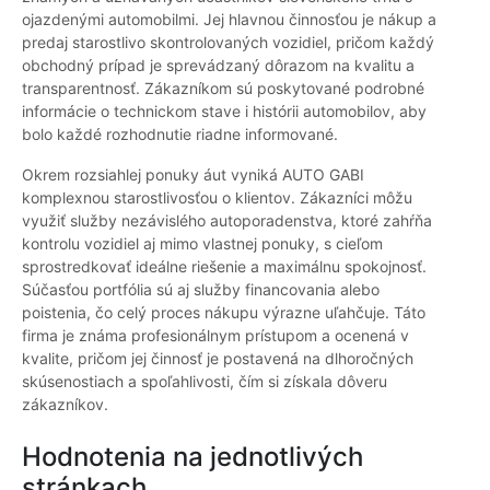
ojazdenými automobilmi. Jej hlavnou činnosťou je nákup a
predaj starostlivo skontrolovaných vozidiel, pričom každý
obchodný prípad je sprevádzaný dôrazom na kvalitu a
transparentnosť. Zákazníkom sú poskytované podrobné
informácie o technickom stave i histórii automobilov, aby
bolo každé rozhodnutie riadne informované.
Okrem rozsiahlej ponuky áut vyniká AUTO GABI
komplexnou starostlivosťou o klientov. Zákazníci môžu
využiť služby nezávislého autoporadenstva, ktoré zahŕňa
kontrolu vozidiel aj mimo vlastnej ponuky, s cieľom
sprostredkovať ideálne riešenie a maximálnu spokojnosť.
Súčasťou portfólia sú aj služby financovania alebo
poistenia, čo celý proces nákupu výrazne uľahčuje. Táto
firma je známa profesionálnym prístupom a ocenená v
kvalite, pričom jej činnosť je postavená na dlhoročných
skúsenostiach a spoľahlivosti, čím si získala dôveru
zákazníkov.
Hodnotenia na jednotlivých
stránkach