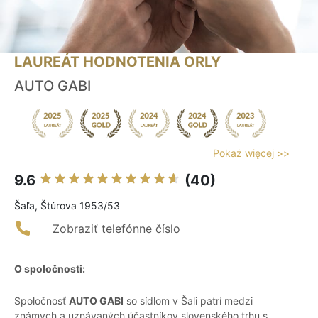
LAUREÁT HODNOTENIA ORLY
AUTO GABI
Pokaż więcej >>
9.6
(40)
Šaľa, Štúrova 1953/53
Zobraziť telefónne číslo
O spoločnosti:
Spoločnosť
AUTO GABI
so sídlom v Šali patrí medzi
známych a uznávaných účastníkov slovenského trhu s