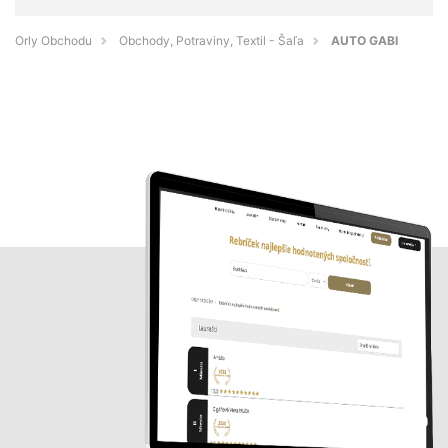
Orly Obchodu
Obchody, Potraviny, Textil - Šaľa
AUTO GABI