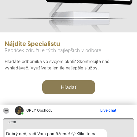
Nájdite špecialistu
Rebríček združuje tých najlepších v odbore
Hľadáte odborníka vo svojom okolí? Skontrolujte náš
vyhľadávač. Využívajte len tie najlepšie služby.
Hľadať
ORLY Obchodu
Live chat
05:38
Organizátor hodnotenia
Hodnotenie
Kontakt
Dobrý deň, radi Vám pomôžeme! 🙂 Kliknite na
Bright Side Solutions sp. z o.
Laureáti
Kontakt