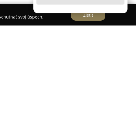
Zistiť
vychutnať svoj úspech.
osti pôsobiace v oblasti nechtovej kozmetiky,
hádza v Gbeloch. Na trhu funguje viac než
bdobia si vybudovala renomé vďaka vývoju aj
valitných a inovatívnych produktov určených na
oj sortiment obohacuje o rôzne typy výrobkov,
LED gély, polygély spájajúce vlastnosti akrylu a
One Step gél laky určené na jednoduchšiu a
eľký dôraz na výskum a vývoj, pričom dbá na to,