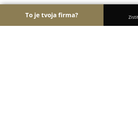
To je tvoja firma?
Zist
Orly Obchodu
Obchody, Potraviny, Textil - Gbely
enii-nails.sk
9
(70)
Gbely, Naftárska 1553
Zobraziť telefónne číslo