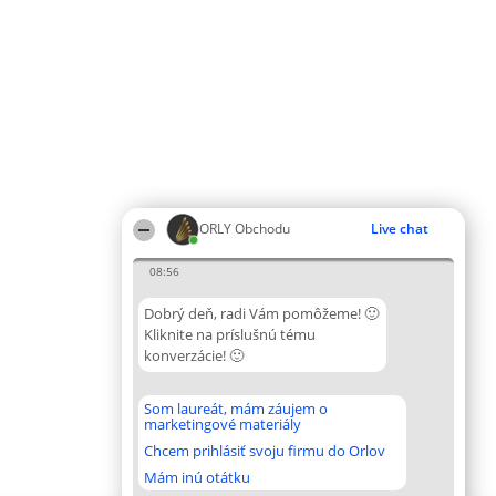
ORLY Obchodu
Live chat
08:56
Dobrý deň, radi Vám pomôžeme! 🙂
Kliknite na príslušnú tému
konverzácie! 🙂
Som laureát, mám záujem o
marketingové materiály
Chcem prihlásiť svoju firmu do Orlov
Mám inú otátku