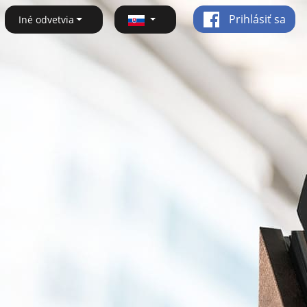
Prihlásiť sa
Iné odvetvia