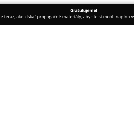
Gratulujeme!
ite teraz, ako získať propagačné materiály, aby ste si mohli naplno 
enii-nails.sk
O spoločnosti:
ENII NAILS
patrí medzi spoločn
pričom jej hlavné sídlo sa nac
dvadsať rokov a počas tohto o
distribúcii profesionálnych, k
Pokaż więcej >>
nechtový dizajn. Spoločnosť sv
medzi ktoré patria gél laky, UV/
gélu, akrylové systémy, ale aj 
rýchlejšiu manikúru.
Československá značka kladie v