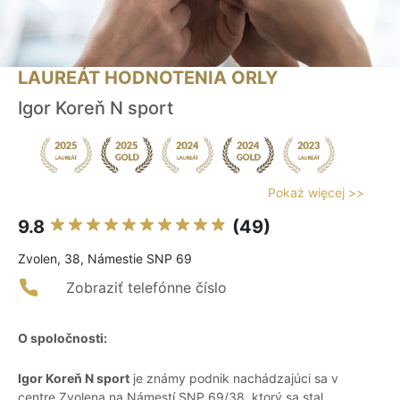
LAUREÁT HODNOTENIA ORLY
Igor Koreň N sport
Pokaż więcej >>
9.8
(49)
Zvolen, 38, Námestie SNP 69
Zobraziť telefónne číslo
O spoločnosti:
Igor Koreň N sport
je známy podnik nachádzajúci sa v
centre Zvolena na Námestí SNP 69/38, ktorý sa stal