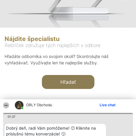
Nájdite špecialistu
Rebríček združuje tých najlepších v odbore
Hľadáte odborníka vo svojom okolí? Skontrolujte náš
vyhľadávač. Využívajte len tie najlepšie služby.
Hľadať
ORLY Obchodu
Live chat
01:37
Organizátor hodnotenia
Hodnotenie
Kontakt
Dobrý deň, radi Vám pomôžeme! 🙂 Kliknite na
Bright Side Solutions sp. z o.
Laureáti
Kontakt
príslušnú tému konverzácie! 🙂
o. sp. k.
Lista