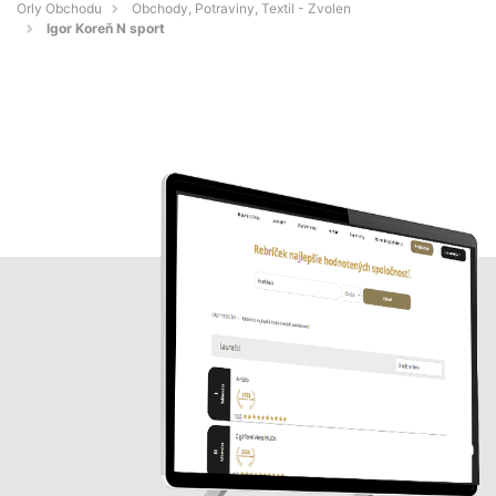
Orly Obchodu
Obchody, Potraviny, Textil - Zvolen
Igor Koreň N sport