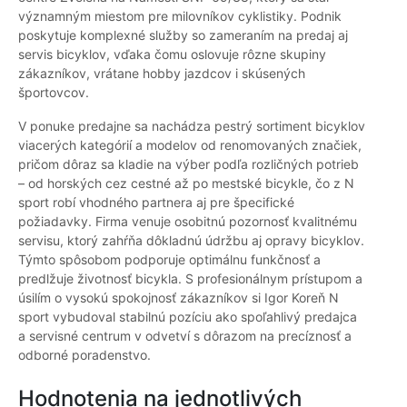
významným miestom pre milovníkov cyklistiky. Podnik
poskytuje komplexné služby so zameraním na predaj aj
servis bicyklov, vďaka čomu oslovuje rôzne skupiny
zákazníkov, vrátane hobby jazdcov i skúsených
športovcov.
V ponuke predajne sa nachádza pestrý sortiment bicyklov
viacerých kategórií a modelov od renomovaných značiek,
pričom dôraz sa kladie na výber podľa rozličných potrieb
– od horských cez cestné až po mestské bicykle, čo z N
sport robí vhodného partnera aj pre špecifické
požiadavky. Firma venuje osobitnú pozornosť kvalitnému
servisu, ktorý zahŕňa dôkladnú údržbu aj opravy bicyklov.
Týmto spôsobom podporuje optimálnu funkčnosť a
predlžuje životnosť bicykla. S profesionálnym prístupom a
úsilím o vysokú spokojnosť zákazníkov si Igor Koreň N
sport vybudoval stabilnú pozíciu ako spoľahlivý predajca
a servisné centrum v odvetví s dôrazom na precíznosť a
odborné poradenstvo.
Hodnotenia na jednotlivých