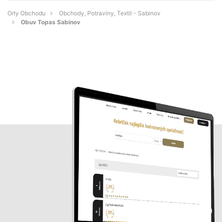
Orly Obchodu
Obchody, Potraviny, Textil - Sabinov
Obuv Topas Sabinov