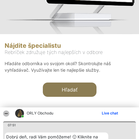
Nájdite špecialistu
Rebríček združuje tých najlepších v odbore
Hľadáte odborníka vo svojom okolí? Skontrolujte náš
vyhľadávač. Využívajte len tie najlepšie služby.
Hľadať
ORLY Obchodu
Live chat
07:51
Organizátor hodnotenia
Hodnotenie
Kontakt
Dobrý deň, radi Vám pomôžeme! 🙂 Kliknite na