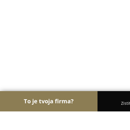
To je tvoja firma?
Zist
Orly Obchodu
Obchody, Potraviny, Textil - Brati