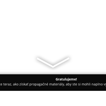
Gratulujeme!
ite teraz, ako získať propagačné materiály, aby ste si mohli naplno 
slava
Profitactic - Značková Predajňa Cz + Showroom