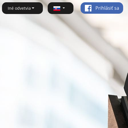
Prihlásiť sa
Iné odvetvia