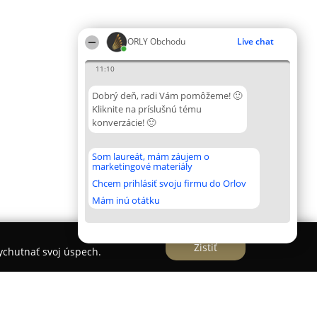
ORLY Obchodu
Live chat
11:10
Dobrý deň, radi Vám pomôžeme! 🙂
Kliknite na príslušnú tému
konverzácie! 🙂
Som laureát, mám záujem o
marketingové materiály
Chcem prihlásiť svoju firmu do Orlov
Mám inú otátku
Zistiť
vychutnať svoj úspech.