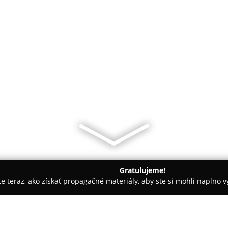
Gratulujeme!
ite teraz, ako získať propagačné materiály, aby ste si mohli naplno 
ca
Obchod Máša a Medveď.sk