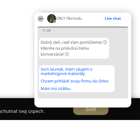
ORLY Obchodu
Live chat
11:28
Dobrý deň, radi Vám pomôžeme! 🙂
Kliknite na príslušnú tému
konverzácie! 🙂
Som laureát, mám záujem o
marketingové materiály
Chcem prihlásiť svoju firmu do Orlov
Mám inú otátku
Zistiť
vychutnať svoj úspech.