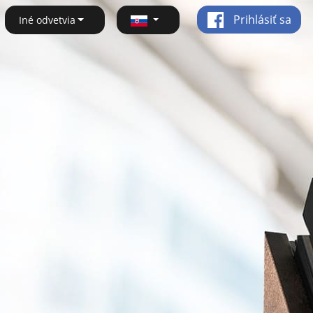
Prihlásiť sa
Iné odvetvia