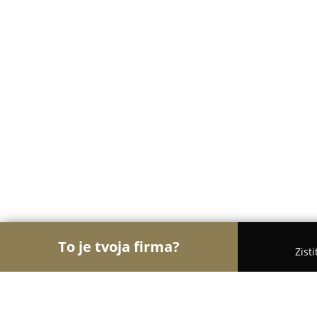
To je tvoja firma?
Zist
Orly Obchodu
Obchody, Potraviny, Textil - Skali