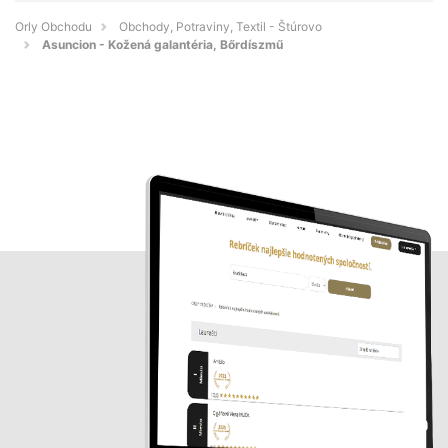
Orly Obchodu
Obchody, Potraviny, Textil - Štúrovo
Asuncion - Kožená galantéria, Bőrdíszmű