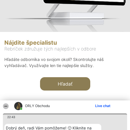
Nájdite špecialistu
Rebríček združuje tých najlepších v odbore
Hľadáte odborníka vo svojom okolí? Skontrolujte náš
vyhľadávač. Využívajte len tie najlepšie služby.
Hľadať
ORLY Obchodu
Live chat
22:43
Organizátor hodnotenia
Hodnotenie
Kontakt
Dobrý deň, radi Vám pomôžeme! 🙂 Kliknite na