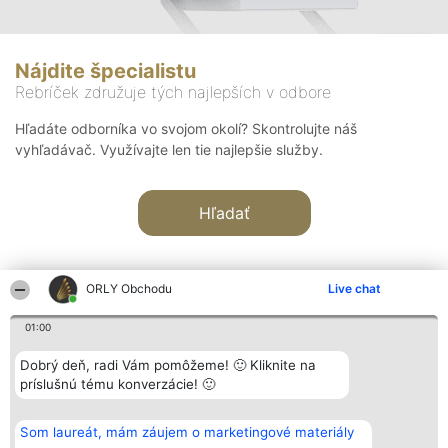
Nájdite špecialistu
Rebríček združuje tých najlepších v odbore
Hľadáte odborníka vo svojom okolí? Skontrolujte náš
vyhľadávač. Využívajte len tie najlepšie služby.
Hľadať
ORLY Obchodu
Live chat
01:00
Organizátor hodnotenia
Hodnotenie
Kontakt
Dobrý deň, radi Vám pomôžeme! 🙂 Kliknite na
Bright Side Solutions sp. z o.
Laureáti
Kontakt
príslušnú tému konverzácie! 🙂
o. sp. k.
Lista
ul. Ruska 22
wszystkich
Wrocław 50-079
Laureatów
Som laureát, mám záujem o marketingové materiály
KRS 0000749100 | Regon
Podmienky