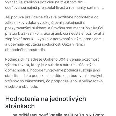
vyznačuje stabilnou pozíciou na miestnom trhu,
oceňovanou najmä pre spoľahlivosť a rozmanitý sortiment.
Jej ponuka pravidelne získava pozitívne hodnotenia od
zákazníkov vďaka vysokej úrovni spokojnosti s
poskytovanými službami a úrovňou sortimentu. Vynikajúci
prístup k zákazníkom, ako aj ambícia neustále rozširovať a
zlepšovať ponuku, vyniká v porovnaní s inými predajcami
a upevňuje reputáciu spoločnosti Oáza v rámci
obchodného prostredia.
Podnik sídli na adrese Gorkého 604 a venuje pozornosť
výberu tovaru, ktorý je v súlade s nárokmi súčasných
domácností. Dlhodobé fungovanie podniku ilustruje jeho
stabilitu, etické podnikanie a dôraz na budovanie trvalých
vzťahov so zákazníkmi, čo podporuje jeho úspešný rozvoj
v sektore obchodu.
Hodnotenia na jednotlivých
stránkach
Iba prihlásení používatelia majú prístup k týmto